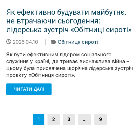
Як ефективно будувати майбутнє,
не втрачаючи сьогодення:
лідерська зустріч «Обітниці сироті»
2026.04.10
Обітниця сироті
Як бути ефективним лідером соціального
служіння у країні, де триває виснажлива війна –
цьому була присвячена щорічна лідерська зустріч
проєкту «Обітниця сироті».
ЧИТАТИ ДАЛІ
1
2
3
...
9