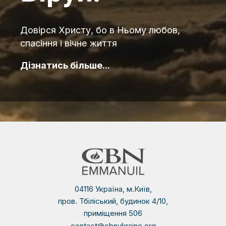
Довірся Христу, бо в Ньому любов,
спасіння і вічне життя
Дізнатись більше...
04116 Україна, м.Київ,
пров. Тбіліський, будинок 4/10,
приміщення 506
contact@cbnukraine.org