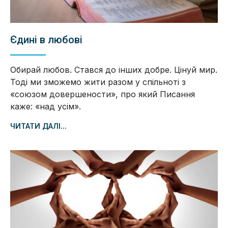
Єдині в любові
Обирай любов. Стався до інших добре. Цінуй мир.
Тоді ми зможемо жити разом у спільноті з
«союзом довершености», про який Писання
каже: «над усім».
ЧИТАТИ ДАЛІ...