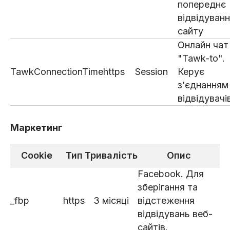
попереднє
відвідуван
сайту
Онлайн чат
"Tawk-to".
TawkConnectionTime
https
Session
Керує
з’єднанням
відвідувачі
Маркетинг
Cookie
Тип
Тривалість
Опис
Facebook. Для
зберігання та
_fbp
https
3 місяці
відстеження
відвідувань веб-
сайтів.