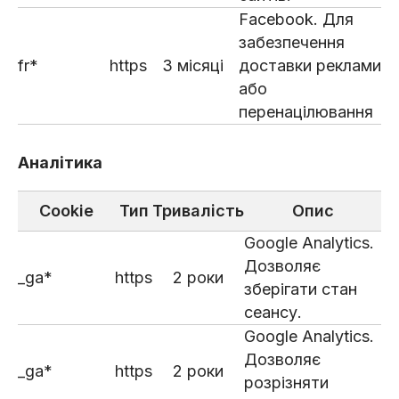
Facebook. Для
забезпечення
fr*
https
3 місяці
доставки реклами
або
перенацілювання
Аналітика
Cookie
Тип
Тривалість
Опис
Google Аnalytics.
Дозволяє
_ga*
https
2 роки
зберігати стан
сеансу.
Google Аnalytics.
Дозволяє
_ga*
https
2 роки
розрізняти