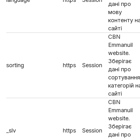
дані про
мову
контенту н
сайті
CBN
Emmanuil
website.
Зберігає
sorting
https
Session
дані про
сортування
категорій н
сайті
CBN
Emmanuil
website.
Зберігає
_slv
https
Session
дані про