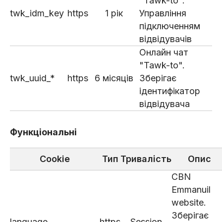
"Tawk-to".
twk_idm_key
https
1 рік
Управління
підключенням
відвідувачів
Онлайн чат
"Tawk-to".
twk_uuid_*
https
6 місяців
Зберігає
ідентифікатор
відвідувача
Функціональні
Cookie
Тип
Тривалість
Опис
CBN
Emmanuil
website.
Зберігає
language
https
Session