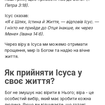
Петра 3:18).
Ісус сказав:
«Я є Шлях, Істина й Життя, — відповів Ісус. —
І ніхто не прийде до Отця інакше, як через
Мене» (Івана 14:6).
Через віру в Ісуса ми можемо отримати
прощення, мир із Богом та надію на вічне
життя.
Як прийняти Ісуса у
своє життя?
Бог не змушує нас вірити в Нього; віра - це
особистий вибір, який має зробити кожна
людина. Якщо ви відчуваєте, що готові