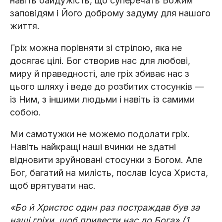
навіть байдужість, що суперечать Божим
заповідям і Його доброму задуму для нашого
життя.
Гріх можна порівняти зі стрілою, яка не
досягає цілі. Бог створив нас для любові,
миру й праведності, але гріх збиває нас з
цього шляху і веде до розбитих стосунків —
із Ним, з іншими людьми і навіть із самими
собою.
Ми самотужки не можемо подолати гріх.
Навіть найкращі наші вчинки не здатні
відновити зруйновані стосунки з Богом. Але
Бог, багатий на милість, послав Ісуса Христа,
щоб врятувати нас.
«Бо й Христос один раз постраждав був за
наші гріхи, щоб привести нас до Бога» (1