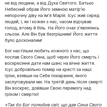
не від людини, а від Духа Святого. Батько
Небесний обрав Його земною матірʼю
непорочну діву на імʼя Марія. Ісус жив серед
людей, і, як і кожен з нас, часом відчував
голод, втому й біль. На Його очах зʼявлялись
сльози. Але Він був безгрішним! Його життя
було досконалим!
Бог настільки любить кожного з нас, що
послав Свого Сина, щоб через Його смерть і
воскресіння дати нам шанс на вічне життя.
Ісус добровільно помер на хресті за наші
гріхи, взявши на Себе покарання, якого
заслуговували ми. На третій день після смерті
Він воскрес, довівши Свою перемогу над
гріхом і смертю!
«Так бо Бог полюбив світ, що дав Сина Свого