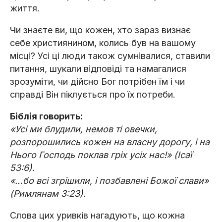
життя.
Чи знаєте ви, що кожен, хто зараз визнає
себе християнином, колись був на вашому
місці? Усі ці люди також сумнівалися, ставили
питання, шукали відповіді та намагалися
зрозуміти, чи дійсно Бог потрібен їм і чи
справді Він піклується про їх потреби.
Біблія говорить:
«Усі ми блудили, немов ті овечки,
розпорошились кожен на власну дорогу, і на
Нього Господь поклав гріх усіх нас!» (Ісаї
53:6).
«…бо всі згрішили, і позбавлені Божої слави»
(Римлянам 3:23).
Слова цих уривків нагадують, що кожна