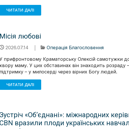
ЧИТАТИ ДАЛІ
Місія любові
2026.07.14
Операція Благословення
У прифронтовому Краматорську Олексій самотужки д
хвору маму. У цих обставинах він знаходить розраду –
підтримку – у милосерді через вірних Богу людей.
ЧИТАТИ ДАЛІ
Зустріч «Об’єднані»: міжнародних керів
CBN вразили плоди українських навча