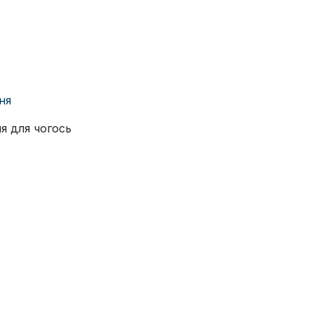
ня
я для чогось