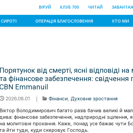
ВІРУЙ
КЛУБ 700
ЧИТАЙ
ЗАВАНТА
 СИРОТІ
ОПЕРАЦІЯ БЛАГОСЛОВЕННЯ
ХТО МИ
Порятунок від смерті, ясні відповіді н
та фінансове забезпечення: свідчення
CBN Emmanuil
2026.08.01
Фінанси
,
Духовне зростання
Віктор Володимирович багато разів бачив великі й мал
дива: фінансове забезпечення, надприродні зцілення, яв
на молитовні прохання. Каже, понад усе бажає чути Б
та йти туди, куди скеровує Господь.