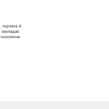
 терпінні й
е закладає
покоління.