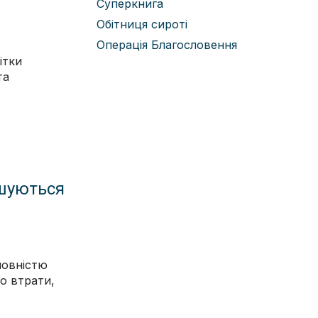
Суперкнига
Обітниця сироті
Операція Благословення
ітки
та
ршуються
повністю
о втрати,