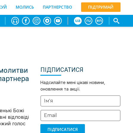
ЖУЙ
МОЛИСЬ
ПАРТНЕРСТВО
ПІДТРИМАЙ
ua
ru
en
а молитви
ПІДПИСАТИСЯ
 партнера
Надсилайте мені цікаві новини,
оновлення та акції.
Ім'я
енькі Божі
Email
ні відповіді
ожий голос
ПІДПИСАТИСЯ