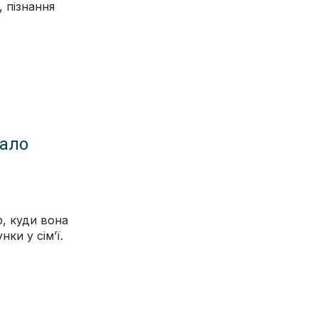
, пізнання
тало
р, куди вона
ки у сімʼї.