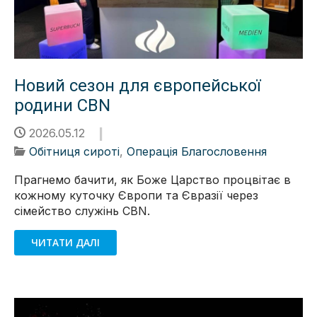
Новий сезон для європейської
родини CBN
2026.05.12
Обітниця сироті
,
Операція Благословення
Прагнемо бачити, як Боже Царство процвітає в
кожному куточку Європи та Євразії через
сімейство служінь CBN.
ЧИТАТИ ДАЛІ