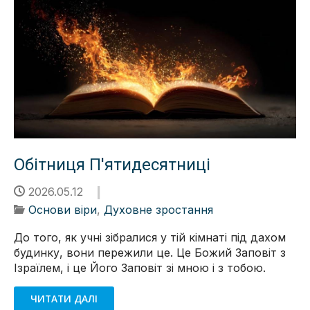
Обітниця П'ятидесятниці
2026.05.12
Основи віри
,
Духовне зростання
До того, як учні зібралися у тій кімнаті під дахом
будинку, вони пережили це. Це Божий Заповіт з
Ізраїлем, і це Його Заповіт зі мною і з тобою.
ЧИТАТИ ДАЛІ