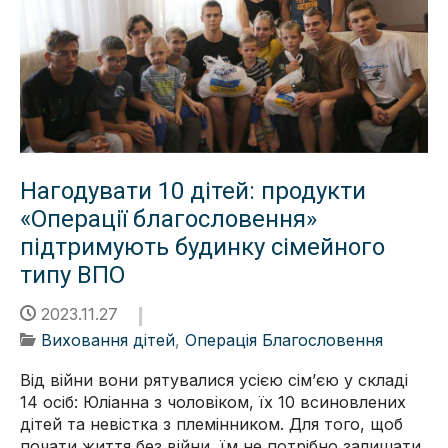
Нагодувати 10 дітей: продукти
«Операції благословення»
підтримують будинку сімейного
типу ВПО
2023.11.27
Виховання дітей
,
Операція Благословення
Від війни вони рятувалися усією сімʼєю у складі
14 осіб: Юліанна з чоловіком, їх 10 всиновлених
дітей та невістка з племінником. Для того, щоб
почати життя без війни, їм не потрібно залишати