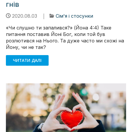
гнів
2020.08.03
Сім'я і стосунки
«Чи слушно ти запалився?» (Йона 4:4) Таке
питання поставив Йоні Бог, коли той був
розлютився на Нього. Та дуже часто ми схожі на
Йону, чи не так?
ЧИТАТИ ДАЛІ