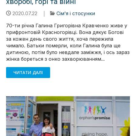
хворобі, горі та війні
2020.07.22
Сім'я і стосунки
70-ти річна Галина Григорівна Кравченко живе у
прифронтовій Красногорівці. Вона дякує Богові
за кожен день свого життя, хоча пережила
чимало. Батьки померли, коли Галина була ще
дитиною, потім було невдале заміжжя, і ось зараз
жінка бореться з онко захворюванням...
ЧИТАТИ ДАЛІ