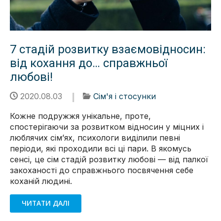
7 стадій розвитку взаємовідносин:
від кохання до… справжньої
любові!
2020.08.03
Сім'я і стосунки
Кожне подружжя унікальне, проте,
спостерігаючи за розвитком відносин у міцних і
люблячих сім’ях, психологи виділили певні
періоди, які проходили всі ці пари. В якомусь
сенсі, це сім стадій розвитку любові — від палкої
закоханості до справжнього посвячення себе
коханій людині.
ЧИТАТИ ДАЛІ