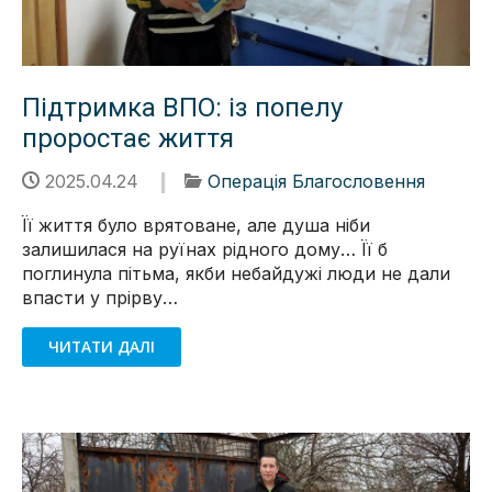
Підтримка ВПО: із попелу
проростає життя
2025.04.24
Операція Благословення
Її життя було врятоване, але душа ніби
залишилася на руїнах рідного дому… Її б
поглинула пітьма, якби небайдужі люди не дали
впасти у прірву…
ЧИТАТИ ДАЛІ