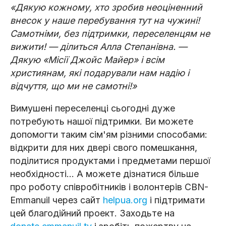
«Дякую кожному, хто зробив неоціненний
внесок у наше перебування тут на чужині!
Самотніми, без підтримки, переселенцям не
вижити! — ділиться Алла Степанівна. —
Дякую «Місії Джойс Майер» і всім
християнам, які подарували нам надію і
відчуття, що ми не самотні!»
Вимушені переселенці сьогодні дуже
потребують нашої підтримки. Ви можете
допомогти таким сім'ям різними способами:
відкрити для них двері свого помешкання,
поділитися продуктами і предметами першої
необхідності... А можете дізнатися більше
про роботу співробітників і волонтерів CBN-
Emmanuil через сайт
helpua.org
і підтримати
цей благодійний проект. Заходьте на