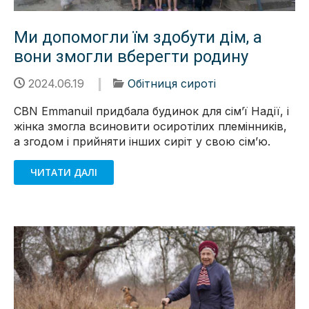
Ми допомогли їм здобути дім, а
вони змогли вберегти родину
2024.06.19
Обітниця сироті
CBN Emmanuil придбала будинок для сімʼї Надії, і
жінка змогла всиновити осиротілих племінників,
а згодом і прийняти інших сиріт у свою сімʼю.
ЧИТАТИ ДАЛІ