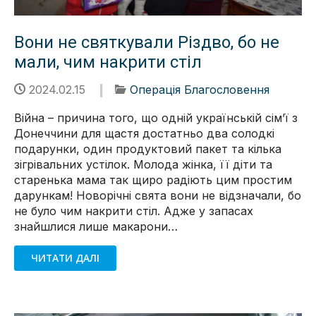
Вони не святкували Різдво, бо не
мали, чим накрити стіл
2024.02.15
Операція Благословення
Війна – причина того, що одній українській сімʼї з
Донеччини для щастя достатньо два солодкі
подарунки, один продуктовий пакет та кілька
зігрівальних устілок. Молода жінка, її діти та
старенька мама так щиро радіють цим простим
дарункам! Новорічні свята вони не відзначали, бо
не було чим накрити стіл. Адже у запасах
знайшлися лише макарони…
ЧИТАТИ ДАЛІ