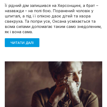
Її рідний дім залишився на Херсонщині, а брат –
назавжди – на полі бою. Поранений чоловік у
шпиталі, а під її опікою двоє дітей та хвора
свекруха. Та попри усе, Оксана усміхається та
всіма силами допомагає таким само знедоленим,
як і вона сама.
ЧИТАТИ ДАЛІ