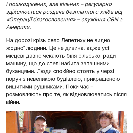
і пошкоджених, але вільних – регулярно
здійснюється роздача безплатного хліба від
«Операції благословення» – служіння CBN з
Америки.
На дорозі крізь село Лепетиху не видно
жодної людини. Це не дивина, адже усі
місцеві давно чекають біля сільської ради
машину, що до стелі набита запашними
буханцями. Люди спокійно стоять у черзі
поруч з невеликою будівлею, прикрашеною
вишитими рушниками. Поки час –
розмовляють про те, як відновлюватись після
війни.