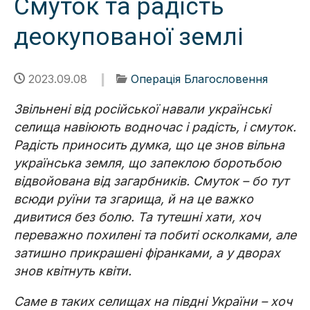
Смуток та радість
деокупованої землі
2023.09.08
Операція Благословення
Звільнені від російської навали українські
селища навіюють водночас і радість, і смуток.
Радість приносить думка, що це знов вільна
українська земля, що запеклою боротьбою
відвойована від загарбників. Смуток – бо тут
всюди руїни та згарища, й на це важко
дивитися без болю. Та тутешні хати, хоч
переважно похилені та побиті осколками, але
затишно прикрашені фіранками, а у дворах
знов квітнуть квіти.
Саме в таких селищах на півдні України – хоч