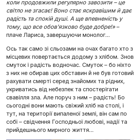
коли продовжили регулярно завозити – це
світло не згасає! Воно стає яскравішим й дає
радість та спокій душі. А ще впевненість у
тому, що все обов'язково буде добре!»
–
плаче Лариса, завершуючи монолог…
Ось так само зі сльозами на очах багато хто з
місцевих повертається додому з хлібом. Знов
смуток і радість водночас. Смуток – бо ніхто
з них не обирав цих обставин й не був готовий
рахувати смерті серед знайомих та рідних,
укриватись від небезпек та спостерігати
свавілля зла. Але поруч з ним – радість! Бо
сьогодні вони мають свіжий хліб на столі, і
тут, на території випаленої землі, він сам по
собі – свідчення Господньої любові, надії та
прийдешнього мирного життя…