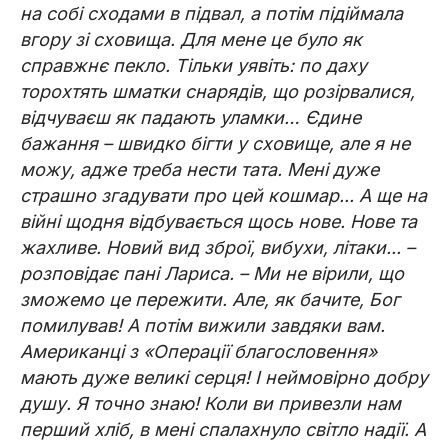
на собі сходами в підвал, а потім підіймала
вгору зі сховища. Для мене це було як
справжнє пекло. Тільки уявіть: по даху
торохтять шматки снарядів, що розірвалися,
відчуваєш як падають уламки… Єдине
бажання – швидко бігти у сховище, але я не
можу, адже треба нести тата. Мені дуже
страшно згадувати про цей кошмар... А ще на
війні щодня відбувається щось нове. Нове та
жахливе. Новий вид зброї, вибухи, літаки... –
розповідає пані Лариса. – Ми не вірили, що
зможемо це пережити. Але, як бачите, Бог
помилував! А потім вижили завдяки вам.
Американці з «Операції благословення»
мають дуже великі серця! І неймовірно добру
душу. Я точно знаю! Коли ви привезли нам
перший хліб, в мені спалахнуло світло надії. А