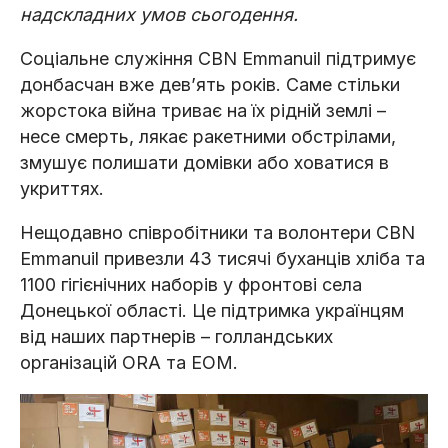
надскладних умов сьогодення.
Соціальне служіння CBN Emmanuil підтримує
донбасчан вже девʼять років. Саме стільки
жорстока війна триває на їх рідній землі –
несе смерть, лякає ракетними обстрілами,
змушує полишати домівки або ховатися в
укриттях.
Нещодавно співробітники та волонтери CBN
Emmanuil привезли 43 тисячі буханців хліба та
1100 гігієнічних наборів у фронтові села
Донецької області. Це підтримка українцям
від наших партнерів – голландських
організацій ОRA та ЕОМ.