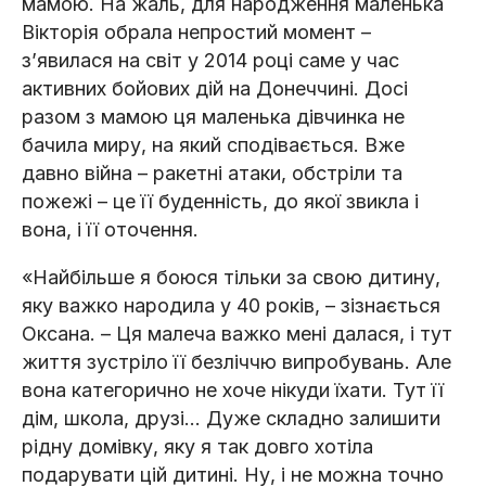
мамою. На жаль, для народження маленька
Вікторія обрала непростий момент –
зʼявилася на світ у 2014 році саме у час
активних бойових дій на Донеччині. Досі
разом з мамою ця маленька дівчинка не
бачила миру, на який сподівається. Вже
давно війна – ракетні атаки, обстріли та
пожежі – це її буденність, до якої звикла і
вона, і її оточення.
«Найбільше я боюся тільки за свою дитину,
яку важко народила у 40 років, – зізнається
Оксана. – Ця малеча важко мені далася, і тут
життя зустріло її безліччю випробувань. Але
вона категорично не хоче нікуди їхати. Тут її
дім, школа, друзі… Дуже складно залишити
рідну домівку, яку я так довго хотіла
подарувати цій дитині. Ну, і не можна точно