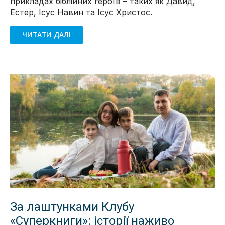
прикладах біблійних героїв – таких як Давид,
Естер, Ісус Навин та Ісус Христос.
ЧИТАТИ ДАЛІ
За лаштунками Клубу
«Суперкниги»: історії наживо