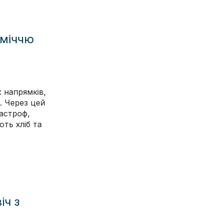
оміччю
 напрямків,
. Через цей
тастроф,
ть хліб та
іч з