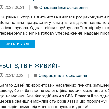
2023.06.21
Операція Благословення
39-річна Вікторія з дитинства вчилася розраховувати 
Вона почала працювати у юнацтві й відтоді повністю 
забезпечувала. Однак, війна зруйнувала її добробут та
перевернула з ніг на голову упередження, надбані про
ЧИТАТИ ДАЛІ
«БОГ Є, І ВІН ЖИВИЙ!»
2021.10.22
Операція Благословення
Багато дітей прифронтових населених пунктів змушен
школу, бо їх батьки не мають фінансових можливостей 
до навчання. Але благодійники з CBN Emmanuil та одн
церква знайшли можливість розв’язати цю проблему! 
школярів немає відмовок пропускати уроки!