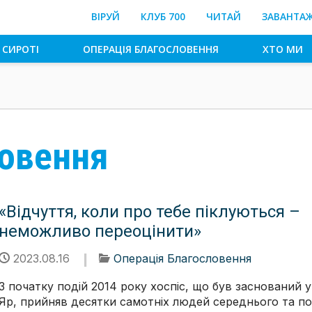
ВІРУЙ
КЛУБ 700
ЧИТАЙ
ЗАВАНТА
 СИРОТІ
ОПЕРАЦІЯ БЛАГОСЛОВЕННЯ
ХТО МИ
ловення
«Відчуття, коли про тебе піклуються –
неможливо переоцінити»
2023.08.16
Операція Благословення
З початку подій 2014 року хоспіс, що був заснований у 
Яр, прийняв десятки самотніх людей середнього та по