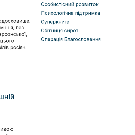
Особистісний розвиток
Психологічна підтримка
водосховище.
Суперкнига
міння, без
Обітниця сироті
ерсонської,
Операція Благословення
 цього
лів росіян.
шній
рливою