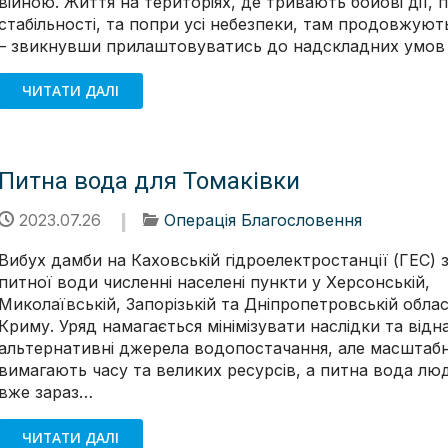
війною. Життя на територіях, де тривають бойові дії, 
стабільності, та попри усі небезпеки, там продовжую
– звикнувши прилаштовуватись до надскладних умов 
ЧИТАТИ ДАЛІ
Питна вода для Томаківки
2023.07.26
Операція Благословення
Вибух дамби на Каховській гідроелектростанції (ГЕС) 
питної води численні населені пункти у Херсонській,
Миколаївській, Запорізькій та Дніпропетровській облас
Криму. Уряд намагається мінімізувати наслідки та відн
альтернативні джерела водопостачання, але масштабн
вимагають часу та великих ресурсів, а питна вода лю
вже зараз…
ЧИТАТИ ДАЛІ