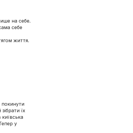
лише на себе.
сама себе
тягом життя.
і покинути
зібрати їх
а київська
Тепер у