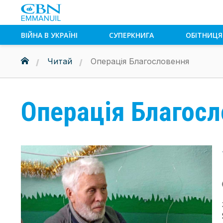
ВІЙНА В УКРАЇНІ
СУПЕРКНИГА
ОБІТНИЦЯ
Читай
Операція Благословення
Операція Благос