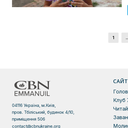
1
..
САЙТ
Голов
Клуб 
04116 Україна, м.Київ,
Чита
пров. Тбіліський, будинок 4/10,
Зава
приміщення 506
Моли
contact@cbnukraine.org