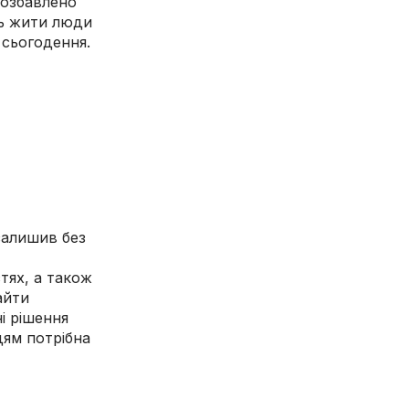
позбавлено
ть жити люди
сьогодення.
залишив без
тях, а також
айти
і рішення
дям потрібна