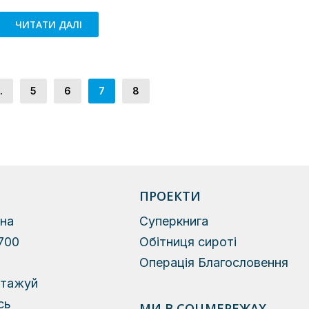
ЧИТАТИ ДАЛІ
.
5
6
7
8
ПРОЕКТИ
на
Суперкнига
700
Обітниця сироті
й
Операція Благословення
нтажуй
сь
МИ В СОЦМЕРЕЖАХ