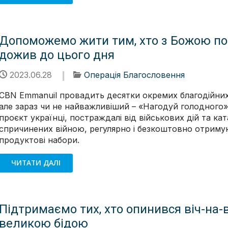
Допоможемо жити тим, хто з Божою п
дожив до цього дня
2023.06.28
Операція Благословення
CBN Emmanuil провадить десятки окремих благодійних
але зараз чи не найважливіший – «Нагодуй голодного»
проєкт українці, постраждалі від військових дій та ка
спричинених війною, регулярно і безкоштовно отримую
продуктові набори.
ЧИТАТИ ДАЛІ
Підтримаємо тих, хто опинився віч-на-в
великою бідою