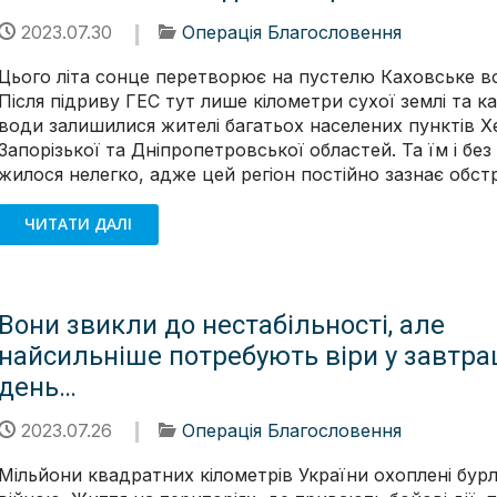
2023.07.30
Операція Благословення
Цього літа сонце перетворює на пустелю Каховське 
Після підриву ГЕС тут лише кілометри сухої землі та ка
води залишилися жителі багатьох населених пунктів Х
Запорізької та Дніпропетровської областей. Та їм і без
жилося нелегко, адже цей регіон постійно зазнає обстрі
ЧИТАТИ ДАЛІ
Вони звикли до нестабільності, але
найсильніше потребують віри у завтра
день…
2023.07.26
Операція Благословення
Мільйони квадратних кілометрів України охоплені бу