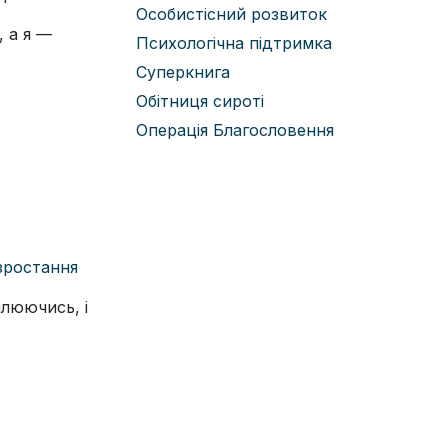
Особистісний розвиток
, а я —
Психологічна підтримка
Суперкнига
Обітниця сироті
Операція Благословення
зростання
млюючись, і