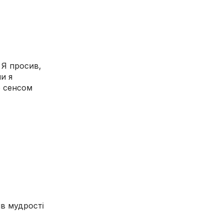
 Я просив,
и я
о сенсом
яв мудрості