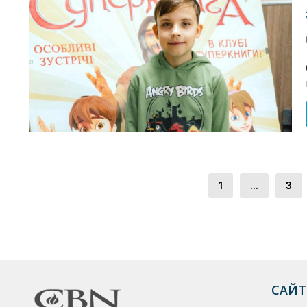
1
...
3
САЙТ