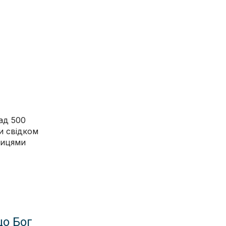
над 500
и свідком
улицями
що Бог