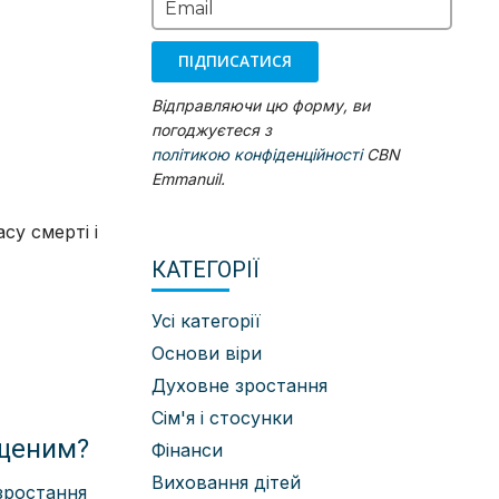
Email
ПІДПИСАТИСЯ
Відправляючи цю форму, ви
погоджуєтеся з
політикою конфіденційності
CBN
Emmanuil.
су смерті і
КАТЕГОРІЇ
Усі категорії
Основи віри
Духовне зростання
Сім'я і стосунки
ощеним?
Фінанси
Виховання дітей
зростання