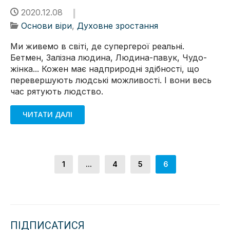
2020.12.08
Основи віри
,
Духовне зростання
Ми живемо в світі, де супергерої реальні.
Бетмен, Залізна людина, Людина-павук, Чудо-
жінка... Кожен має надприродні здібності, що
перевершують людські можливості. І вони весь
час рятують людство.
ЧИТАТИ ДАЛІ
1
...
4
5
6
ПІДПИСАТИСЯ