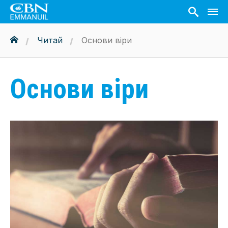
Читай
Основи віри
Основи віри