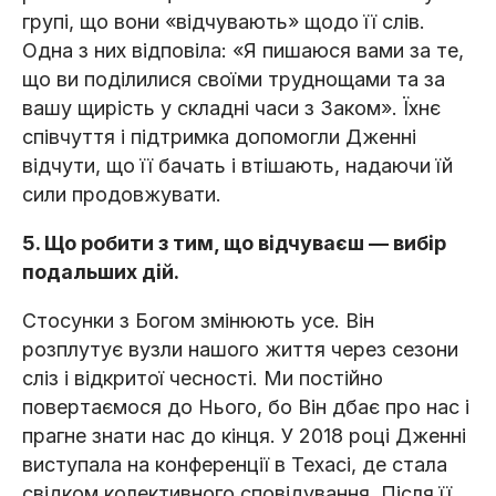
групі, що вони «відчувають» щодо її слів.
Одна з них відповіла: «Я пишаюся вами за те,
що ви поділилися своїми труднощами та за
вашу щирість у складні часи з Заком». Їхнє
співчуття і підтримка допомогли Дженні
відчути, що її бачать і втішають, надаючи їй
сили продовжувати.
5. Що робити з тим, що відчуваєш — вибір
подальших дій.
Стосунки з Богом змінюють усе. Він
розплутує вузли нашого життя через сезони
сліз і відкритої чесності. Ми постійно
повертаємося до Нього, бо Він дбає про нас і
прагне знати нас до кінця. У 2018 році Дженні
виступала на конференції в Техасі, де стала
свідком колективного сповідування. Після її