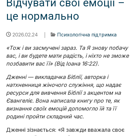
Відчувати свої емоції –
це нормально
2026.02.24
Психологічна підтримка
«Тож і ви засмучені зараз. Та Я знову побачу
вас, і ви будете мати радість, і ніхто не зможе
позбавити вас її» (Від Іоана 16:22).
Дженні — викладачка Біблії, авторка і
натхненниця жіночого служіння, що надає
ресурси для вивчення Біблії з акцентом на
Євангеліє. Вона написала книгу про те, як
визнання своїх емоцій допомогло їй та її
родині пройти складний час.
Дженні зізнається: «Я завжди вважала своє