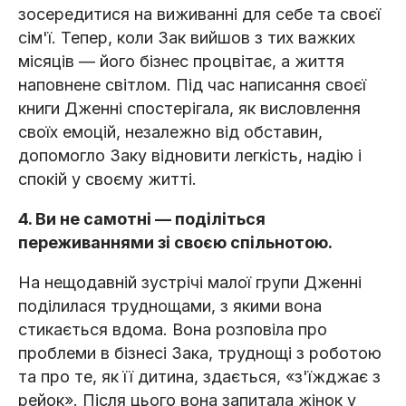
зосередитися на виживанні для себе та своєї
сім'ї. Тепер, коли Зак вийшов з тих важких
місяців — його бізнес процвітає, а життя
наповнене світлом. Під час написання своєї
книги Дженні спостерігала, як висловлення
своїх емоцій, незалежно від обставин,
допомогло Заку відновити легкість, надію і
спокій у своєму житті.
4. Ви не самотні — поділіться
переживаннями зі своєю спільнотою.
На нещодавній зустрічі малої групи Дженні
поділилася труднощами, з якими вона
стикається вдома. Вона розповіла про
проблеми в бізнесі Зака, труднощі з роботою
та про те, як її дитина, здається, «з'їжджає з
рейок». Після цього вона запитала жінок у