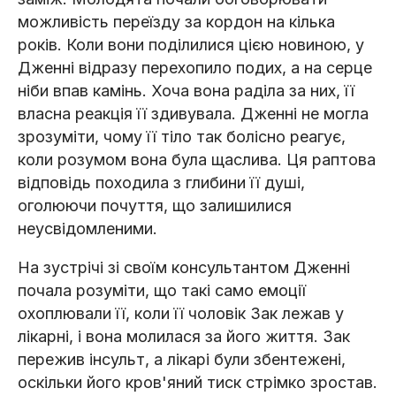
можливість переїзду за кордон на кілька
років. Коли вони поділилися цією новиною, у
Дженні відразу перехопило подих, а на серце
ніби впав камінь. Хоча вона раділа за них, її
власна реакція її здивувала. Дженні не могла
зрозуміти, чому її тіло так болісно реагує,
коли розумом вона була щаслива. Ця раптова
відповідь походила з глибини її душі,
оголюючи почуття, що залишилися
неусвідомленими.
На зустрічі зі своїм консультантом Дженні
почала розуміти, що такі само емоції
охоплювали її, коли її чоловік Зак лежав у
лікарні, і вона молилася за його життя. Зак
пережив інсульт, а лікарі були збентежені,
оскільки його кров'яний тиск стрімко зростав.