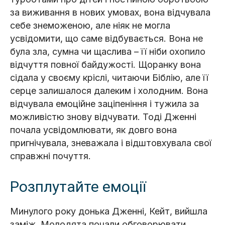
за виживання в нових умовах, вона відчувала
себе знеможеною, але ніяк не могла
усвідомити, що саме відбувається. Вона не
була зла, сумна чи щаслива – її ніби охопило
відчуття повної байдужості. Щоранку вона
сідала у своєму кріслі, читаючи Біблію, але її
серце залишалося далеким і холодним. Вона
відчувала емоційне заціпеніння і тужила за
можливістю знову відчувати. Тоді Дженні
почала усвідомлювати, як довго вона
пригнічувала, зневажала і відштовхувала свої
справжні почуття.
Розплутайте емоції
Минулого року донька Дженні, Кейт, вийшла
заміж. Молодята почали обговорювати