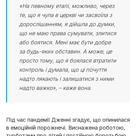
«На певному етапі, можливо, через
те, що я чула в церкві чи засвоїла з
дорослішанням, я дійшла до думки,
що не маю права сумувати, злитися
або боятися. Мені має бути добре
за будь-яких обставин. А може, це
просто тому, що я боялася втратити
контроль і думала, що ці почуття
надто лякають і залишатися з ними
надто важко», – каже вона.
Під час пандемії Дженні згадує, що опинилася
в емоційній порожнечі. Виснажена роботою,
турботами про дітей і постійною боротьбою