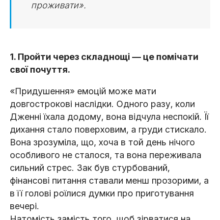
проживати».
1. Пройти через складнощі — це помічати
свої почуття.
«Придушення» емоцій може мати
довгострокові наслідки. Одного разу, коли
Дженні їхала додому, вона відчула неспокій. Її
дихання стало поверховим, а груди стискало.
Вона зрозуміла, що, хоча в той день нічого
особливого не сталося, та вона переживала
сильний стрес. Зак був стурбований,
фінансові питання ставали менш прозорими, а
в її голові роїлися думки про приготування
вечері.
Натомість замість того, щоб зірватися на