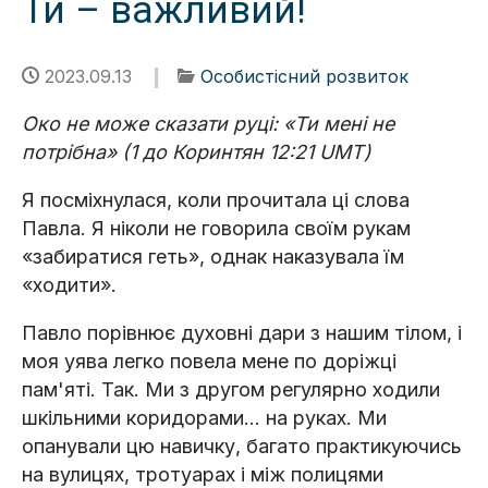
Ти – важливий!
2023.09.13
Особистісний розвиток
Око не може сказати руці: «Ти мені не
потрібна» (1 до Коринтян 12:21 UMT)
Я посміхнулася, коли прочитала ці слова
Павла. Я ніколи не говорила своїм рукам
«забиратися геть», однак наказувала їм
«ходити».
Павло порівнює духовні дари з нашим тілом, і
моя уява легко повела мене по доріжці
пам'яті. Так. Ми з другом регулярно ходили
шкільними коридорами... на руках. Ми
опанували цю навичку, багато практикуючись
на вулицях, тротуарах і між полицями