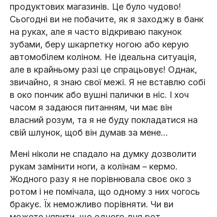
продуктових магазинів. Це було чудово!
Сьогодні ви не побачите, як я заходжу в банк
на руках, але я часто відкриваю пакунок
зубами, беру шкарпетку ногою або керую
автомобілем коліном. Не ідеальна ситуація,
але в крайньому разі це спрацьовує! Однак,
звичайно, я знаю свої межі. Я не вставлю собі
в око пончик або вушні палички в ніс. І хоч
часом я задаюся питанням, чи має він
власний розум, та я не буду покладатися на
свій шлунок, щоб він думав за мене…
Мені ніколи не спадало на думку дозволити
рукам замінити ноги, а колінам – кермо.
Жодного разу я не порівнювала своє око з
ротом і не помічала, що одному з них чогось
бракує. Їх неможливо порівняти. Чи ви
можете уявити, що одного дня рот