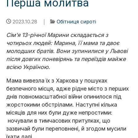
Перша молитва
2023.10.28
Обітниця сироті
Сім'я 13-річної Марини складається з
чотирьох людей: Марина, її мама та двоє
молодших братів. Вони зупинилися у Львові
після довгих поневірянь та переїздів майже
всією Україною.
Мама вивезла їх з Харкова у пошуках
безпечного місця, адже рідне місто з перших
днів повномасштабної війни опинилося під
жорстокими обстрілами. Наступні кілька
місяців для них були дуже непростими:
ночували в тимчасових притулках, що
зазвичай були переповнені, й згодом мусили
їхати далі…