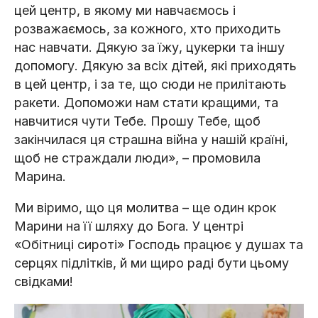
цей центр, в якому ми навчаємось і
розважаємось, за кожного, хто приходить
нас навчати. Дякую за їжу, цукерки та іншу
допомогу. Дякую за всіх дітей, які приходять
в цей центр, і за те, що сюди не прилітають
ракети. Допоможи нам стати кращими, та
навчитися чути Тебе. Прошу Тебе, щоб
закінчилася ця страшна війна у нашій країні,
щоб не страждали люди», – промовила
Марина.
Ми віримо, що ця молитва – ще один крок
Марини на її шляху до Бога. У центрі
«Обітниці сироті» Господь працює у душах та
серцях підлітків, й ми щиро раді бути цьому
свідками!