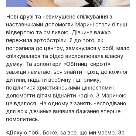
Нові друзі та невимушене спілкування з
наставниками допомогли Марині стати більш
відвертою та сміливою. Дівчина важко
пережила артобстріли, й до того, як
потрапила до центру, замкнулася у собі, мало
спілкувалася та рідко висловлювала власну
думку. Та волонтери «Обітниці сироті»
завжди намагаються знайти підхід до кожної
дитини, надати всебічну підтримку,
поділитися християнськими цінностями і
допомогти дітям віднайти надію. З Мариною
це вдалося. На одному з занять несподівано
для всіх дівчинка виявила бажання вперше
помолитись.
«Дякую тобі, Боже, за все, що ми маємо. За