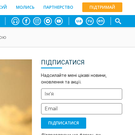
ЖУЙ
МОЛИСЬ
ПАРТНЕРСТВО
ПІДТРИМАЙ
ua
ru
en
кою
ПІДПИСАТИСЯ
Надсилайте мені цікаві новини,
оновлення та акції.
Ім'я
Email
ПІДПИСАТИСЯ
Відправляючи цю форму, ви