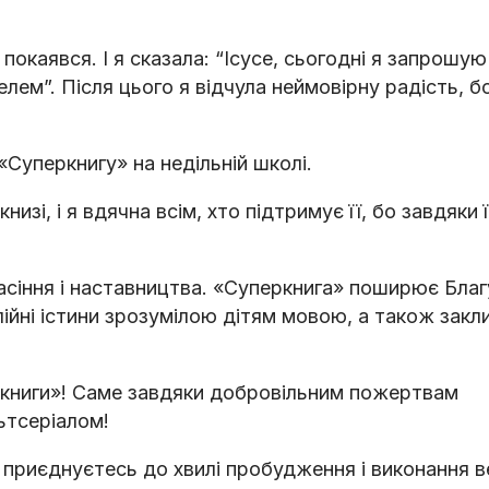
 покаявся. І я сказала: “Ісусе, сьогодні я запрошу
ем”. Після цього я відчула неймовірну радість, бо
«Суперкнигу» на недільній школі.
зі, і я вдячна всім, хто підтримує її, бо завдяки ї
асіння і наставництва. «Суперкнига» поширює Благ
лійні істини зрозумілою дітям мовою, а також закл
ркниги»! Саме завдяки добровільним пожертвам
ьтсеріалом!
 приєднуєтесь до хвилі пробудження і виконання в