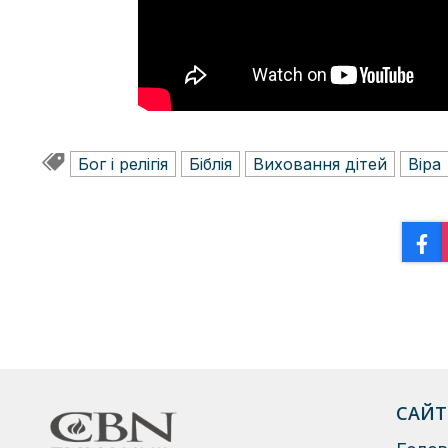
Бог і релігія
Біблія
Виховання дітей
Віра
САЙТ