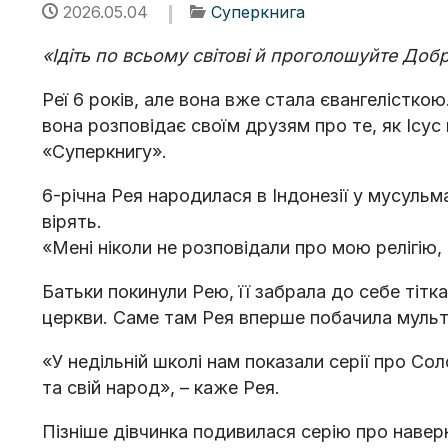
2026.05.04
Суперкнига
«Ідіть по всьому світові й проголошуйте Добр
Реї 6 років, але вона вже стала євангелістко
вона розповідає своїм друзям про те, як Ісус 
«Суперкнигу».
6-річна Рея народилася в Індонезії у мусульм
вірять.
«Мені ніколи не розповідали про мою релігію, 
Батьки покинули Рею, її забрала до себе тітк
церкви. Саме там Рея вперше побачила муль
«У недільній школі нам показали серії про Сол
та свій народ», – каже Рея.
Пізніше дівчинка подивилася серію про наверн