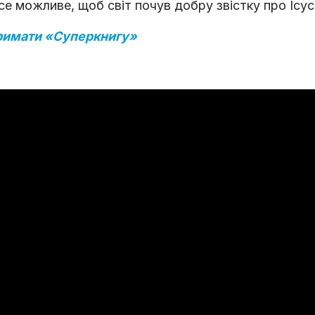
е можливе, щоб світ почув добру звістку про Ісу
римати «Суперкнигу»