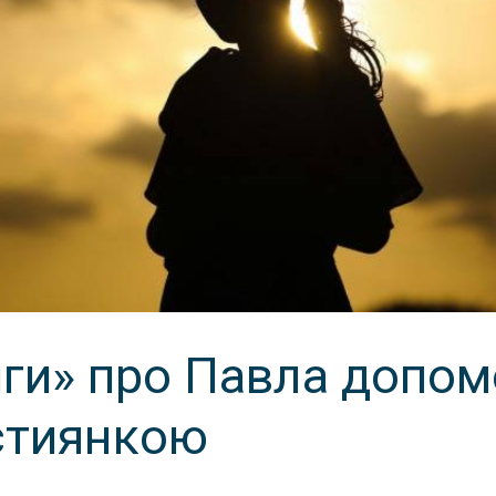
иги» про Павла допо
истиянкою