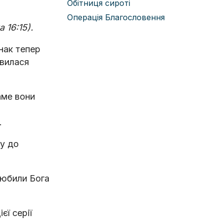
Обітниця сироті
Операція Благословення
 16:15).
днак тепер
ивилася
аме вони
я.
ку до
 любили Бога
єї серії