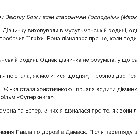
у Звістку Божу всім створінням Господнім» (Марка
ю. Дівчинку виховували в мусульманській родині, о
пробачив її гріхи. Вона дізналася про це, коли под
анській родині. Однак дівчинка не розуміла, у що с
і я не знала, як молитися щодня», – розповідає Ре
а. Жінка стала християнкою і почала водити дівчин
тфільм «Суперкнига».
омона та Естер. З них я дізналася про те, як вони
ення Павла по дорозі в Дамаск. Після перегляду ці