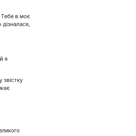
ю Тебе в моє
 дізналася,
й я
у звістку
икає
еликого