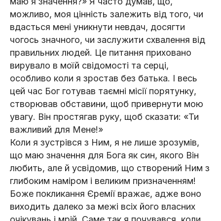
маю я значення?» Я часто думав, що,
можливо, моя цінність залежить від того, чи
вдасться мені уникнути невдач, досягти
чогось значного, чи заслужити схвалення від
правильних людей. Це питання приховано
вирувало в моїй свідомості та серці,
особливо коли я зростав без батька. І весь
цей час Бог готував таємні місії порятунку,
створював обставини, щоб привернути мою
увагу. Він простягав руку, щоб сказати: «Ти
важливий для Мене!»
Коли я зустрівся з Ним, я не лише зрозумів,
що маю значення для Бога як син, якого Він
любить, але й усвідомив, що створений Ним з
глибоким наміром і великим призначенням!
Боже покликання Єремії вражає, адже воно
виходить далеко за межі всіх його власних
очікувань і мрій. Саме так я почувався, коли