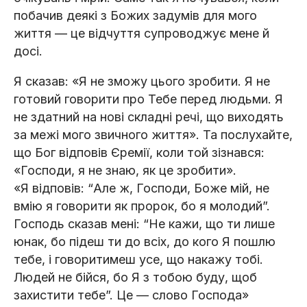
побачив деякі з Божих задумів для мого
життя — це відчуття супроводжує мене й
досі.
Я сказав: «Я не зможу цього зробити. Я не
готовий говорити про Тебе перед людьми. Я
не здатний на нові складні речі, що виходять
за межі мого звичного життя». Та послухайте,
що Бог відповів Єремії, коли той зізнався:
«Господи, я не знаю, як це зробити».
«Я відповів: “Але ж, Господи, Боже мій, не
вмію я говорити як пророк, бо я молодий”.
Господь сказав мені: “Не кажи, що ти лише
юнак, бо підеш ти до всіх, до кого Я пошлю
тебе, і говоритимеш усе, що накажу тобі.
Людей не бійся, бо Я з тобою буду, щоб
захистити тебе”. Це — слово Господа»