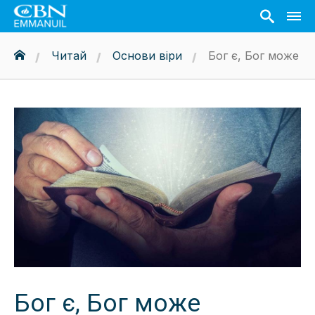
Читай
Основи віри
Бог є, Бог може
Бог є, Бог може