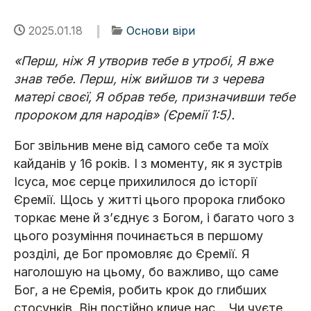
2025.01.18
Основи віри
«Перш, ніж Я утворив тебе в утробі, Я вже
знав тебе. Перш, ніж вийшов ти з черева
матері своєї, Я обрав тебе, призначивши тебе
пророком для народів» (Єремії 1:5).
Бог звільнив мене від самого себе та моїх
кайданів у 16 років. І з моменту, як я зустрів
Ісуса, моє серце прихилилося до історії
Єремії. Щось у житті цього пророка глибоко
торкає мене й з’єднує з Богом, і багато чого з
цього розуміння починається в першому
розділі, де Бог промовляє до Єремії. Я
наголошую на цьому, бо важливо, що саме
Бог, а не Єремія, робить крок до глибших
стосунків. Він постійно кличе нас… Чи чуєте