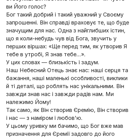
ви Його голос?
Бог такий добрий і такий уважний у Своєму
запрошенні. Він справді враховує те, що буде
значущим для нас. Одна з найглибших істин,
що я коли-небудь чув від Бога, звучить у
перших віршах: «Ще перед тим, як утворив Я
тебе в утробі, Я знав тебе…».
У цих словах — близькість і задум.
Наш Небесний Отець знає нас: наші серця та
бажання, наші маленькі особливості, виклики
й ті деталі, що роблять нас унікальними. Він
завжди знав нас і завжди радів нам. Ми
належимо Йому!
Так само, як Він створив Єремію, Він створив
і нас — з наміром і любов'ю.
У цьому уривку ми бачимо, що Бог вже мав
призначення для Єремії задовго до його