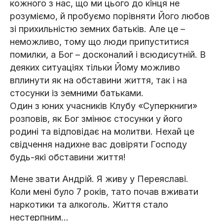
кожного з нас, що ми цього до кінця не
розуміємо, й пробуємо порівняти Його любов
зі прихильністю земних батьків. Але це –
неможливо, тому що люди припуститися
помилки, а Бог – досконалий і всюдисутній. В
деяких ситуаціях тільки Йому можливо
вплинути як на обставини життя, так і на
стосунки із земними батьками.
Один з юних учасників Клубу «Суперкниги»
розповів, як Бог змінює стосунки у його
родині та відповідає на молитви. Нехай це
свідчення надихне вас довіряти Господу
будь-які обставини життя!
Мене звати Андрій. Я живу у Переяславі.
Коли мені було 7 років, тато почав вживати
наркотики та алкоголь. Життя стало
нестерпним…