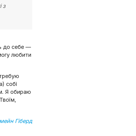
 з
ь до себе —
могу любити
отребую
а) собі
ем. Я обираю
Твоїм,
мейн Гіберд