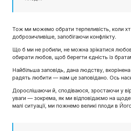
Тож ми можемо обрати терпеливість, коли хтось
доброзичливіше, запобігаючи конфлікту.
Що б ми не робили, не можна зрікатися любов
обирати любов, щоб берегти єдність із брата
Найбільша заповідь, дана людству, вкорінена
радять любити — нам це заповідано. Ось наск
Дорослішаючи й, сподіваюся, зростаючи у вір
уваги — зокрема, як ми відповідаємо на щоде
малі ситуації, ми пожнемо великі плоди в Йог