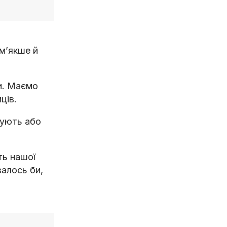
 м’якше й
и. Маємо
ців.
чують або
ть нашої
валось би,