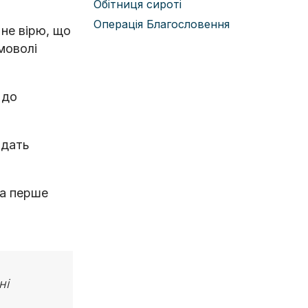
Обітниця сироті
Операція Благословення
 не вірю, що
моволі
 до
одать
на перше
ні