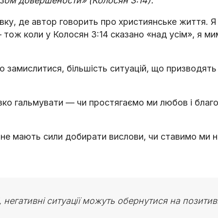
юзом довершености» (Колосян 3:14).
вку, де автор говорить про християнське життя. Я
 тож коли у Колосян 3:14 сказано «над усім», я ми
о замислитися, більшість ситуацій, що призводять
різко гальмувати — чи простягаємо ми любов і благ
й не мають сили добирати вислови, чи ставимо ми 
негативні ситуації можуть обернутися на позитив