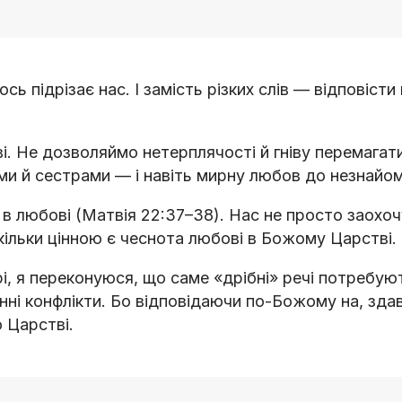
 підрізає нас. І замість різких слів — відповісти
і. Не дозволяймо нетерплячості й гніву перемагат
ми й сестрами — і навіть мирну любов до незнайом
 в любові (Матвія 22:37–38). Нас не просто заохо
ільки цінною є чеснота любові в Божому Царстві.
і, я переконуюся, що саме «дрібні» речі потребую
нні конфлікти. Бо відповідаючи по-Божому на, зда
о Царстві.