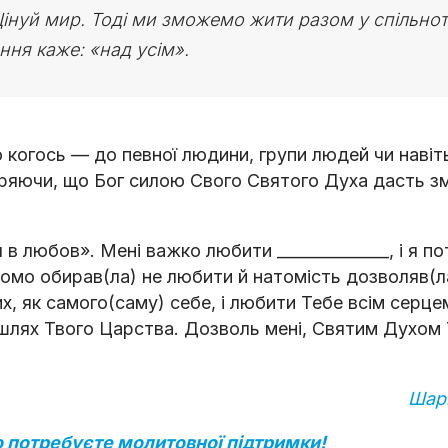
інуй мир. Тоді ми зможемо жити разом у спільноті
ня каже: «над усім».
 когось — до певної людини, групи людей чи навіт
ряючи, що Бог силою Свого Святого Духа дасть з
в любов». Мені важко любити ______________, і я п
ідомо обирав(ла) не любити й натомість дозволяв(л
х, як самого(саму) себе, і любити Тебе всім серц
шлях Твого Царства. Дозволь мені, Святим Духом 
Шар
 потребуєте молитовної підтримки!