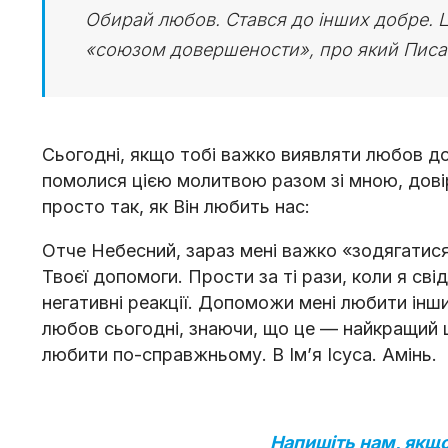
Обирай любов. Стався до інших добре. Ц
«союзом довершености», про який Писан
Сьогодні, якщо тобі важко виявляти любов до
помолися цією молитвою разом зі мною, дові
просто так, як Він любить нас:
Отче Небесний, зараз мені важко «зодягатися 
Твоєї допомоги. Прости за ті рази, коли я св
негативні реакції. Допоможи мені любити інши
любов сьогодні, знаючи, що це — найкращий 
любити по-справжньому. В Ім’я Ісуса. Амінь.
Напишіть нам, якщо