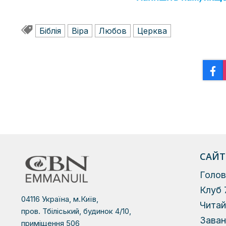
Біблія
Віра
Любов
Церква
САЙТ
Голов
Клуб 
04116 Україна, м.Київ,
Чита
пров. Тбіліський, будинок 4/10,
Зава
приміщення 506