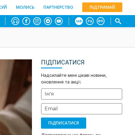
ЖУЙ
МОЛИСЬ
ПАРТНЕРСТВО
ПІДТРИМАЙ
ua
ru
en
ПІДПИСАТИСЯ
Надсилайте мені цікаві новини,
оновлення та акції.
Ім'я
Email
ПІДПИСАТИСЯ
Відправляючи цю форму, ви