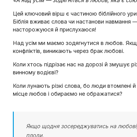
«А над усім — зодягніться в любов, яка є со
Цей ключовий вірш є частиною біблійного ури
Біблія вживає слова чи настанови навмання —
насторожуюся й прислухаюся!
Над усім ми маємо зодягнутися в любов. Якщ
конфліктів, виникають через брак любові.
Коли хтось підрізає нас на дорозі й змушує 
винному водієві?
Коли лунають різкі слова, бо люди втомлені 
місце любов і обираємо не ображатися?
Якщо щодня зосереджуватись на любові, 
плоди.