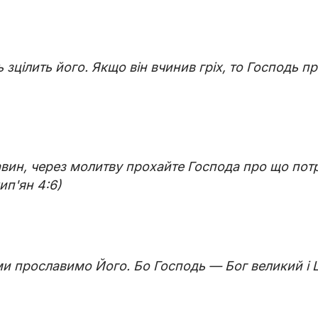
 зцілить його. Якщо він вчинив гріх, то Господь п
авин, через молитву прохайте Господа про що потр
ип'ян 4:6)
ми прославимо Його. Бо Господь — Бог великий і 