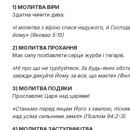
1) МОЛИТВА ВІРИ
Здатна чинити дива:
«І молитва з вірою спасе недужого, й Господь
йому» (Яковао 5:15) ⠀
2) МОЛИТВА ПРОХАННЯ
Має силу позбавляти серце журби і тягарів.
«Ні про що не турбуйтеся. За будь-яких обст
завжди дякуйте Йому за все, що маєте» (Фил
3) МОЛИТВА ПОДЯКИ
Прославляє Царя над царями!
«Станьмо перед лицем Його з хвалою, пісня
над усіма сильними землі» (Псалом 94:2-3)
4) МОЛИТВА ЗАСТУПНИЦТВА