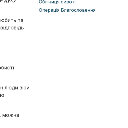
и духу
Обітниця сироті
Операція Благословення
любить та
 відповідь
обисті
ин люди віри
ло
м, можна