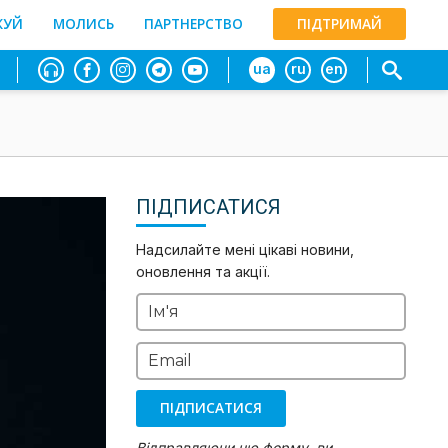
ЖУЙ
МОЛИСЬ
ПАРТНЕРСТВО
ПІДТРИМАЙ
ua
ru
en
ПІДПИСАТИСЯ
Надсилайте мені цікаві новини,
оновлення та акції.
Ім'я
Email
ПІДПИСАТИСЯ
Відправляючи цю форму, ви