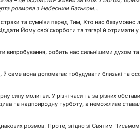
литва – це особистий живий зв'язок з Богом, обійм
рта розмова з Небесним Батьком...
 страхи та сумніви перед Тим, Хто нас безумовно 
іддати Йому свої скорботи та тягарі й отримати у
ти випробування, робить нас сильнішими духом та
, й саме вона допомагає побудувати близькі та ос
рну силу молитви. У різні часи та за різних обстав
дива та надприродну турботу, а неможливе става
однакових розмов. Проте, згідно зі Святим Письмо