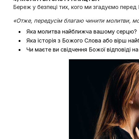
Береж у безпеці тих, кого ми згадуємо пере
«Отже, передусiм благаю чинити молитви, мол
Яка молитва найближча вашому серцю?
Яка історія з Божого Слова або вірш на
Чи маєте ви свідчення Божої відповіді н