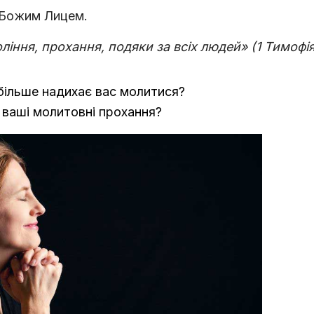
д Божим Лицем.
iння, прохання, подяки за всiх людей» (1 Тимофія 
йбільше надихає вас молитися?
а ваші молитовні прохання?