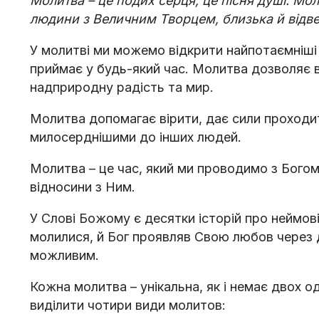
Молитва – це подих серця, це пісня душі. Мо
людини з Величним Творцем, близька й відве
У молитві ми можемо відкрити найпотаємніші
приймає у будь-який час. Молитва дозволяє в
надприродну радість та мир.
Молитва допомагає вірити, дає сили проходи
милосерднішими до інших людей.
Молитва – це час, який ми проводимо з Богом
відносини з Ним.
У Слові Божому є десятки історій про неймові
молилися, й Бог проявляв Свою любов через 
можливим.
Кожна молитва – унікальна, як і немає двох 
виділити чотири види молитов: