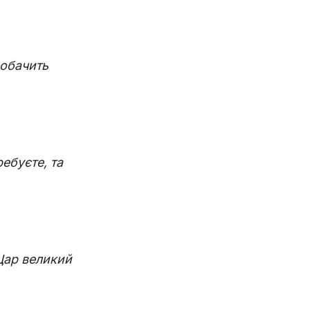
робачить
ебуєте, та
Цар великий