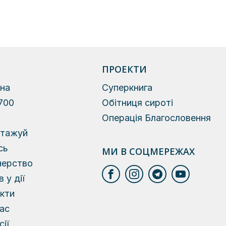
ПРОЕКТИ
на
Суперкнига
700
Обітниця сироті
й
Операція Благословення
нтажуй
сь
МИ В СОЦМЕРЕЖАХ
нерство
 у дії
кти
ас
сії