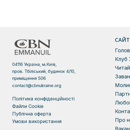
САЙТ
Голов
Клуб 
04116 Україна, м.Київ,
Чита
пров. Тбіліський, будинок 4/10,
Зава
приміщення 506
Моли
contact@cbnukraine.org
Парт
Політика конфіденційності
Любов
Файли Сookie
Конта
Публічна оферта
Про н
Умови використання
Вакан