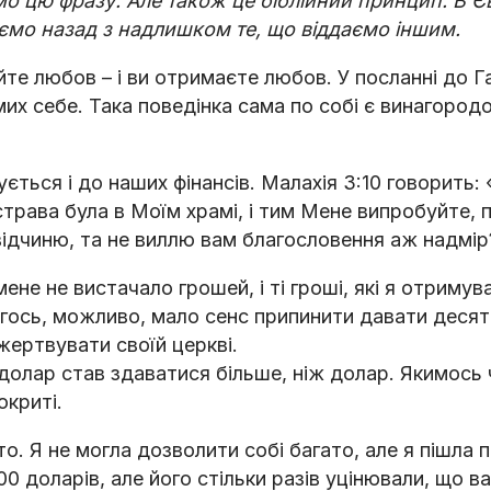
о цю фразу. Але також це біблійний принцип. В Єв
аємо назад з надлишком те, що віддаємо іншим.
е любов – і ви отримаєте любов. У посланні до Га
их себе. Така поведінка сама по собі є винагород
ється і до наших фінансів. Малахія 3:10 говорить:
трава була в Моїм храмі, і тим Мене випробуйте,
відчиню, та не виллю вам благословення аж надмі
мене не вистачало грошей, і ті гроші, які я отримува
огось, можливо, мало сенс припинити давати десят
ертвувати своїй церкві.
 долар став здаватися більше, ніж долар. Якимось 
окриті.
о. Я не могла дозволити собі багато, але я пішла 
0 доларів, але його стільки разів уцінювали, що в