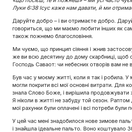
«Що посієш, те й пожнеш» – ми усі часто чуєм
Луки 6:38 Ісус каже нам давати, й ми отрим
Даруйте добро – і ви отримаєте добро. Даруйт
говориться, що ми маємо любити інших як сам
також пожнемо благословіння.
Ми чуємо, що принцип сіяння і жнив застосову
же ви всю десятину до дому скарбниці, щоб с
Господь Саваот: чи небесних отворів вам не 
Був час у моєму житті, коли я так і робила. У 
могли покрити всі мої основні витрати. Для к
знала Слово Боже, і вирішила продовжувати ж
Я ніколи в житті не забуду той сезон. Раптом
мої рахунки були оплачені і всі потреби були п
У цей час мені знадобилося нове зимове пальт
і знайшла ідеальне пальто. Воно коштувало 30