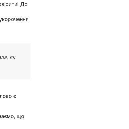
овірити! До
 укорочення
ла, як
Слово є
знаємо, що