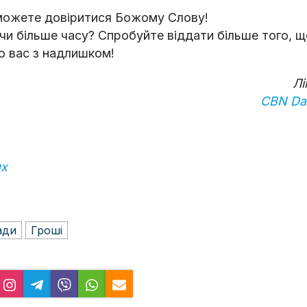
и можете довіритися Божому Слову!
чи більше часу? Спробуйте віддати більше того, 
до вас з надлишком!
Лі
CBN Dai
ях
ади
Гроші