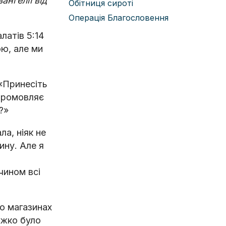
ангелії від
Обітниця сироті
Операція Благословення
латів 5:14
ою, але ми
 «Принесіть
 промовляє
р?»
ла, ніяк не
ину. Але я
чином всі
по магазинах
ажко було