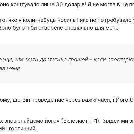
воно коштувало лише 30 доларів! Я не могла в це п
о, яке я коли-небудь носила і яке не потребувало
 Воно було ніби створене спеціально для мене!
раще, ніж мати достатньо грошей – коли спостеріга
ав мене.
му, що Він проведе нас через важкі часи, і Його 
ях знов знайдемо його» (Еклезіаст 11:1). Звідси ми 
й і гостинний.