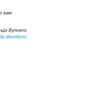
що вам
нда Вулкано
ly devotions