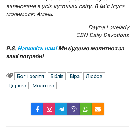
вшановане в усіх куточках світу. В ім’я Ісуса
молимося: Амінь.
Dayna Lovelady
CBN Daily Devotions
P.S.
Напишіть нам!
Ми будемо молитися за
ваші потреби!
Бог і релігія
Біблія
Віра
Любов
Церква
Молитва