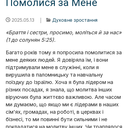
Помолися за Мене
2025.05.13
Духовне зростання
«Браття і сестри, просимо, моліться й за нас»
(1 до солунян 5:25).
Багато років тому я попросила помолитися за
мене деяких людей. Я довіряла їм, і вони
підтримували мене в служінні, коли я
вирушила в паломницьку та навчальну
поїздку до Ізраїлю. Хоча я була лідером на
різних посадах, я знала, що молитва інших
віруючих була життєво важливою. Але часом
ми думаємо, що якщо ми є лідерами в наших
сім'ях, громадах, на роботі, в церквах і
бізнесі, то ми повинні бути сильними і не
покладатися на молитву інших. Чи траплялося