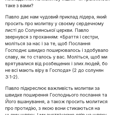
таке з вами?
Павло дає нам чудовий приклад лідера, який
просить про молитву у своєму сердечному
листі до Солунянської церкви. Павло
звернувся з проханням: «Браття і сестри,
моліться за нас і за те, щоб Послання
Господнє швидко поширювалось і здобувало
славу, як то сталось у вас. Моліться, щоб ми
врятувалися від розбещених і злих людей, бо
не всі мають віру в Господа» (2 до солунян
3:1-2).
Павло підкреслює важливість молитви за
швидке поширення Господнього послання та
Його вшанування, а також просить молитися
про протидію, з якою вони стикаються на
цьому шляху. І ми зустрічаємо опір на шляху