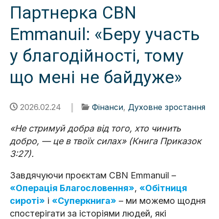
Партнерка CBN
Emmanuil: «Беру участь
у благодійності, тому
що мені не байдуже»
2026.02.24
Фінанси
,
Духовне зростання
«Не стримуй добра від того, хто чинить
добро, — це в твоїх силах» (Книга Приказок
3:27).
Завдячуючи проєктам CBN Emmanuil –
«Операція Благословення»
,
«Обітниця
сироті»
і
«Суперкнига»
– ми можемо щодня
спостерігати за історіями людей, які