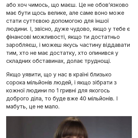
або хоч чимось, що маєш. Це не обовʼязково
має бути щось велике, але саме воно може
стати суттєвою допомогою для іншої
людини. І, звісно, дуже чудово, якщо у тебе є
фінансові можливості, якщо ти достатньо
заробляєш, і можеш якусь частину віддавати
тим, хто не має достатку, хто опинився у
складних обставинах, долає труднощі.
Якщо уявити, що у нас в країні близько
сорока мільйонів людей, і якщо зібрати з
кожної людини по 1 гривні для якогось
доброго діла, то буде вже 40 мільйонів. І
мабуть, це не мало.