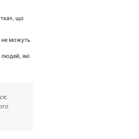
ітка», що
 й не можуть
 людей, які
ся,
ого