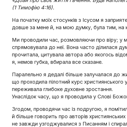
«Дбай про своє життя і вчення. Будь наполегли
(1 Тимофію 4:16).
На початку моїх стосунків з Ісусом я заприят
довше за мене й, на мою думку, була тим, на
Ми проводили час, розмовляючи про віру; у ме
спрямовувала до неї. Вона часто ділилася дум
прочитала, цитувала автора або якогось відом
я, немов губка, вбирала все сказане.
Паралельно я дедалі більше залучалася до жи
що проходила пілотний курс християнського у
переживала глибоке духовне зростання.
Унаслідок часу, що я проводила у Слові Божом
Згодом, проводячи час із подругою, я помітила
й більше говорить про авторів християнських 
не завжди узгоджувалися з Писанням і спира