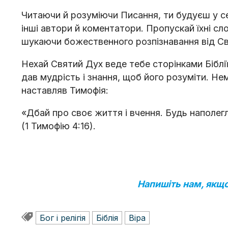
Читаючи й розуміючи Писання, ти будуєш у се
інші автори й коментатори. Пропускай їхні сл
шукаючи божественного розпізнавання від Св
Нехай Святий Дух веде тебе сторінками Біблі
дав мудрість і знання, щоб його розуміти. Не
наставляв Тимофія:
«Дбай про своє життя і вчення. Будь наполегли
(1 Тимофію 4:16).
Напишіть нам, якщо
Бог і релігія
Біблія
Віра