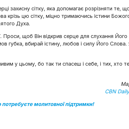
рці захисну сітку, яка допомагає розрізняти те, щ
ова крізь цю сітку, міцно тримаючись істини Божог
ятого Духа.
ї. Проси, щоб Він відкрив серце для слухання Його
мов губка, вбирай істину, любов і силу Його Слова.
вим у цьому, бо так ти спасеш і себе, і тих, хто т
Ма
CBN Daily
 потребуєте молитовної підтримки!