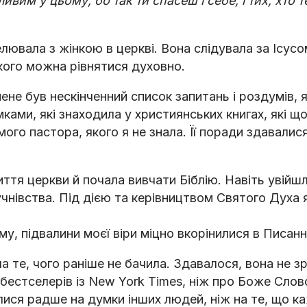
вим у цьому, бо так ти спасеш і себе, і тих, хто 
елювала з жінкою в церкві. Вона слідувала за Ісус
 кого можна рівнятися духовно.
не був нескінченний список запитань і роздумів, я
ками, які знаходила у християнських книгах, які щ
ого пастора, якого я не знала. Її поради здавалис
ття церкви й почала вивчати Біблію. Навіть увійшл
чнівства. Під дією та керівництвом Святого Духа 
у, підвалини моєї віри міцно вкорінилися в Писанні
 те, чого раніше не бачила. Здавалося, вона не зр
бестселерів із New York Times, ніж про Боже Слово
лися радше на думки інших людей, ніж на те, що 