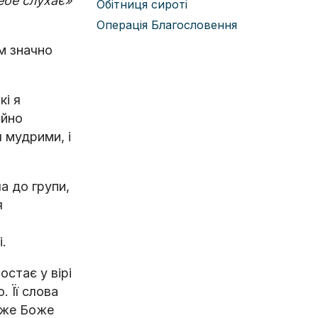
тебе слухає»
Обітниця сироті
Операція Благословення
ом значно
кі я
ойно
я мудрими, і
а до групи,
я
.
остає у вірі
. Її слова
каже Боже