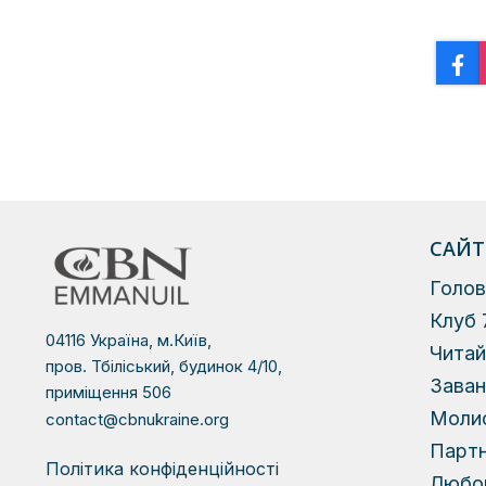
САЙТ
Голов
Клуб 
04116 Україна, м.Київ,
Чита
пров. Тбіліський, будинок 4/10,
Зава
приміщення 506
Моли
contact@cbnukraine.org
Парт
Політика конфіденційності
Любов