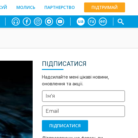
ЖУЙ
МОЛИСЬ
ПАРТНЕРСТВО
ПІДТРИМАЙ
ua
ru
en
ПІДПИСАТИСЯ
Надсилайте мені цікаві новини,
оновлення та акції.
Ім'я
Email
ПІДПИСАТИСЯ
Відправляючи цю форму, ви