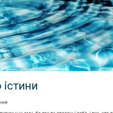
 істини
ання