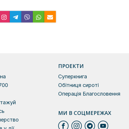
ПРОЕКТИ
на
Суперкнига
700
Обітниця сироті
й
Операція Благословення
нтажуй
сь
МИ В СОЦМЕРЕЖАХ
нерство
 у дії