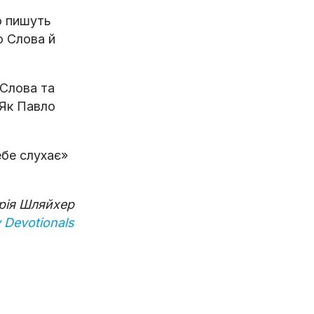
о пишуть
о Слова й
 Слова та
 Як Павло
ебе слухає»
рія Шляйхер
 Devotionals