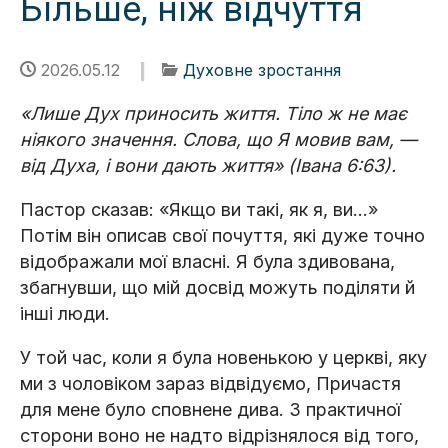
Більше, ніж відчуття
2026.05.12
Духовне зростання
«Лише Дух приносить життя. Тіло ж не має
ніякого значення. Слова, що Я мовив вам, —
від Духа, і вони дають життя» (Івана 6:63).
Пастор сказав: «Якщо ви такі, як я, ви...»
Потім він описав свої почуття, які дуже точно
відображали мої власні. Я була здивована,
збагнувши, що мій досвід можуть поділяти й
інші люди.
У той час, коли я була новенькою у церкві, яку
ми з чоловіком зараз відвідуємо, Причастя
для мене було сповнене дива. З практичної
сторони воно не надто відрізнялося від того,