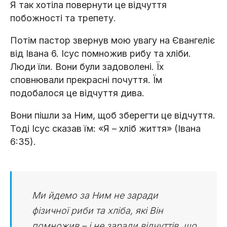
Я так хотіла повернути це відчуття
побожності та трепету.
Потім пастор звернув мою увагу на Євангеліє
від Івана 6. Ісус помножив рибу та хліби.
Люди їли. Вони були задоволені. Їх
сповнювали прекрасні почуття. Їм
подобалося це відчуття дива.
Вони пішли за Ним, щоб зберегти це відчуття.
Тоді Ісус сказав їм: «Я – хліб життя» (Івана
6:35).
Ми йдемо за Ним не заради
фізичної риби та хліба, які Він
помножив – і не заради відчуттів, що