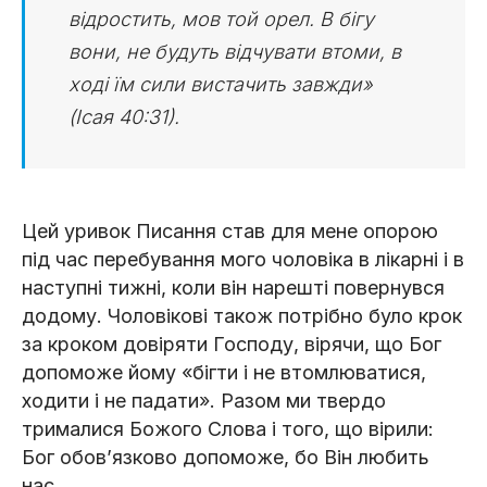
відростить, мов той орел. В бігу
вони, не будуть відчувати втоми, в
ході їм сили вистачить завжди»
(Ісая 40:31).
Цей уривок Писання став для мене опорою
під час перебування мого чоловіка в лікарні і в
наступні тижні, коли він нарешті повернувся
додому. Чоловікові також потрібно було крок
за кроком довіряти Господу, вірячи, що Бог
допоможе йому «бігти і не втомлюватися,
ходити і не падати». Разом ми твердо
трималися Божого Слова і того, що вірили:
Бог обов’язково допоможе, бо Він любить
нас.