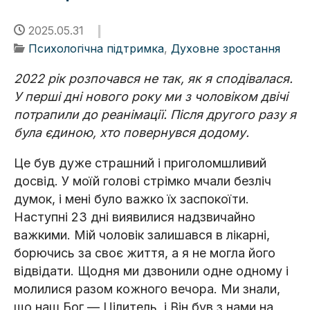
2025.05.31
Психологічна підтримка
,
Духовне зростання
2022 рік розпочався не так, як я сподівалася.
У перші дні нового року ми з чоловіком двічі
потрапили до реанімації. Після другого разу я
була єдиною, хто повернувся додому.
Це був дуже страшний і приголомшливий
досвід. У моїй голові стрімко мчали безліч
думок, і мені було важко їх заспокоїти.
Наступні 23 дні виявилися надзвичайно
важкими. Мій чоловік залишався в лікарні,
борючись за своє життя, а я не могла його
відвідати. Щодня ми дзвонили одне одному і
молилися разом кожного вечора. Ми знали,
що наш Бог — Цілитель, і Він був з нами на