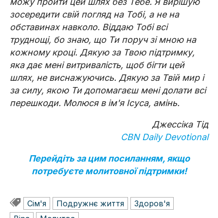
можу пройти цей шлях без Тебе. Я вирішую
зосередити свій погляд на Тобі, а не на
обставинах навколо. Віддаю Тобі всі
труднощі, бо знаю, що Ти поруч зі мною на
кожному кроці. Дякую за Твою підтримку,
яка дає мені витривалість, щоб бігти цей
шлях, не виснажуючись. Дякую за Твій мир і
за силу, якою Ти допомагаєш мені долати всі
перешкоди. Молюся в ім'я Ісуса, амінь.
Джессіка Тід
CBN Daily Devotional
Перейдіть за цим посиланням, якщо
потребуєте молитовної підтримки!
Сім'я
Подружнє життя
Здоров'я