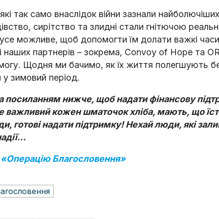
які так само внаслідок війни зазнали найболючіших
івство, сирітство та злидні стали гнітючою реаль
усе можливе, щоб допомогти їм долати важкі часи
і наших партнерів – зокрема, Convoy of Hope та O
огу. Щодня ми бачимо, як їх життя полегшують б
и у зимовий період.
за посиланням нижче, щоб надати фінансову підт
е важливий кожен шматочок хліба, мають, що їст
и, готові надати підтримку! Нехай люди, які зали
надії…
 «Операцію Благословення»
лагословeння