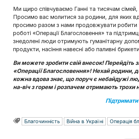
Ми щиро співчуваємо Ганні та тисячам сімей, 
Просимо вас молитися за родини, для яких вд
просимо разом з нами продовжувати робити 
роботі «Операції Благословення» та підтримц
знедолені люди отримують гуманітарну допом
продукти, насіння навесні або паливні брикет
Ви можете зробити свій внесок! Перейдіть 
«Операції Благословення»! Нехай родини, д
кожна вдова знає, що поруч є небайдужі люд
на-віч з горем і розпачем отримають трохи 
Підтримати
Благочинність
Війна в Україні
Операція б