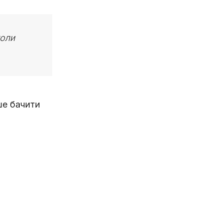
коли
ше бачити