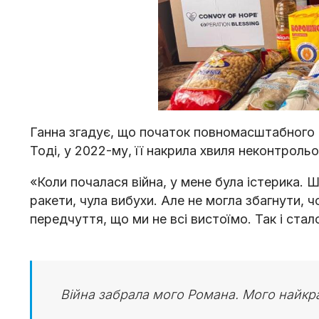
Ганна згадує, що початок повномасштабного р
Тоді, у 2022-му, її накрила хвиля неконтроль
«Коли почалася війна, у мене була істерика. Ш
ракети, чула вибухи. Але не могла збагнути, 
передчуття, що ми не всі вистоїмо. Так і стал
Війна забрала мого Романа. Мого найкр