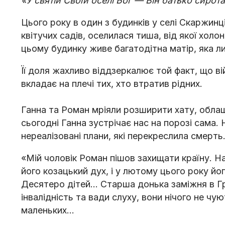
«У святій Своїй оселі Бог — Він батько сирота
Цього року в один з будинків у селі Скаржинц
квітучих садів, оселилася тиша, від якої холо
цьому будинку живе багатодітна матір, яка л
Її доля жахливо віддзеркалює той факт, що ві
вкладає на плечі тих, хто втратив рідних.
Ганна та Роман мріяли розширити хату, облаш
сьогодні Ганна зустрічає нас на порозі сама
нереалізовані плани, які перекреслила смерть
«Мій чоловік Роман пішов захищати країну. Н
його козацький дух, і у лютому цього року йог
Десятеро дітей… Старша донька заміжня в Груз
інвалідність та вади слуху, вони нічого не чу
маленьких…