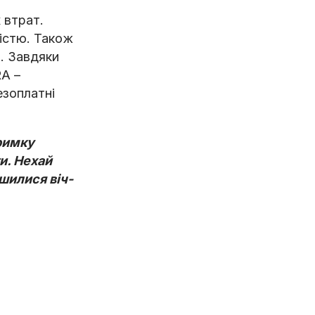
 втрат.
ністю. Також
. Завдяки
RA –
езоплатні
римку
и. Нехай
шилися віч-