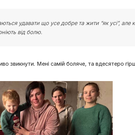
ються удавати що усе добре та жити “як усі”, але 
ніють від болю.
иво звикнути. Мені самій боляче, та вдесятеро гір