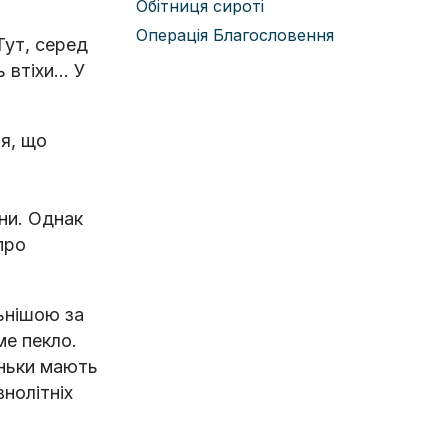
Обітниця сироті
Операція Благословення
Тут, серед
ь втіхи… У
ря, що
ни. Однак
про
льнішою за
ме пекло.
оньки мають
внолітніх