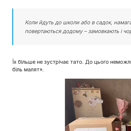
Коли йдуть до школи або в садок, намага
повертаються додому – замовкають і чор
Їх більше не зустрічає тато. До цього неможл
біль малят».