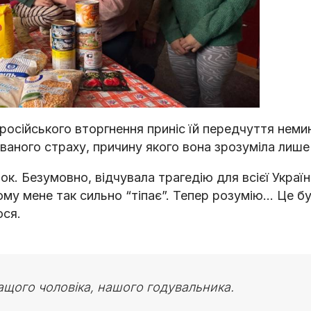
осійського вторгнення приніс їй передчуття немин
ованого страху, причину якого вона зрозуміла лише
ок. Безумовно, відчувала трагедію для всієї Україн
чому мене так сильно “тіпає”. Тепер розумію… Це б
ося.
ащого чоловіка, нашого годувальника.