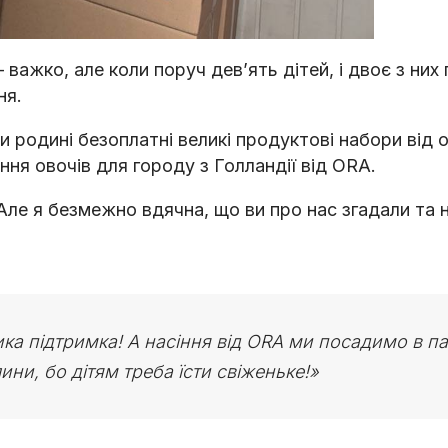
– важко, але коли поруч девʼять дітей, і двоє з ни
ня.
родині безоплатні великі продуктові набори від ор
іння овочів для городу з Голландії від ORA.
Але я безмежно вдячна, що ви про нас згадали та 
лика підтримка! А насіння від ORA ми посадимо в п
ини, бо дітям треба їсти свіженьке!»