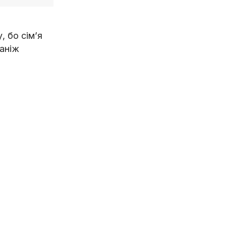
, бо сім’я
 аніж