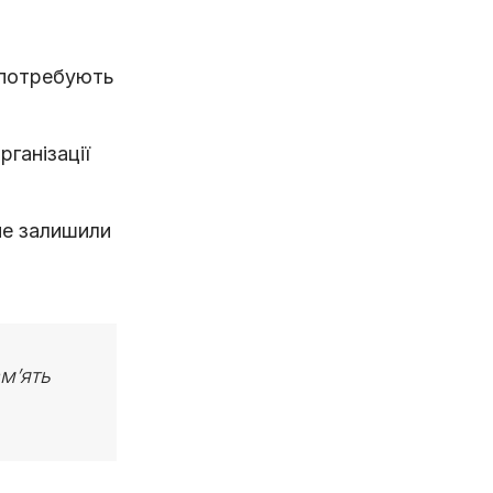
х потребують
ганізації
не залишили
ам’ять