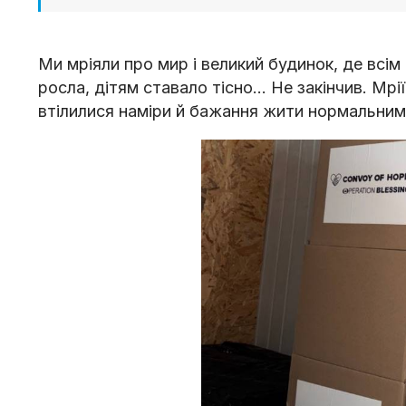
Ми мріяли про мир і великий будинок, де всім
росла, дітям ставало тісно… Не закінчив. Мрі
втілилися наміри й бажання жити нормальни