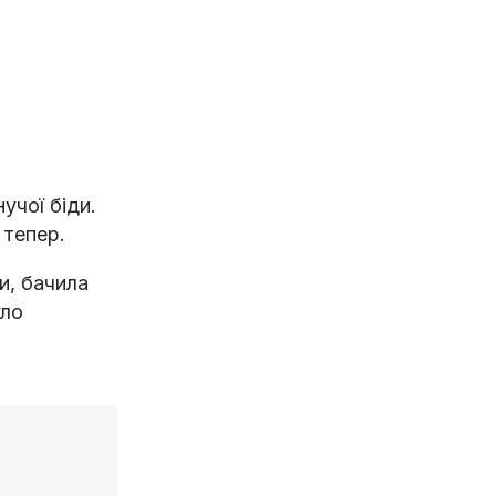
учої біди.
 тепер.
и, бачила
уло