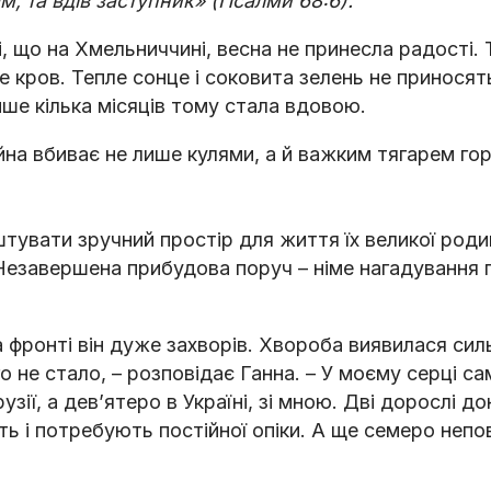
м, та вдів заступник» (Псалми 68:6).
і, що на Хмельниччині, весна не принесла радості. 
не кров. Тепле сонце і соковита зелень не приносят
ише кілька місяців тому стала вдовою.
йна вбиває не лише кулями, а й важким тягарем го
тувати зручний простір для життя їх великої роди
. Незавершена прибудова поруч – німе нагадування 
.
а фронті він дуже захворів. Хвороба виявилася си
о не стало, – розповідає Ганна. – У моєму серці са
ії, а дев’ятеро в Україні, зі мною. Дві дорослі д
ють і потребують постійної опіки. А ще семеро непо