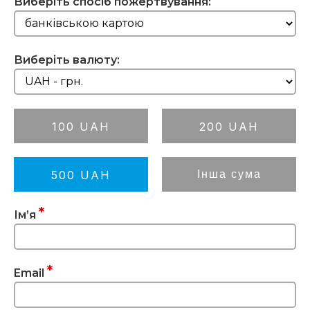
Виберіть спосіб пожертвування:
Виберіть валюту:
100
UAH
200
UAH
500
UAH
Ім’я
Email