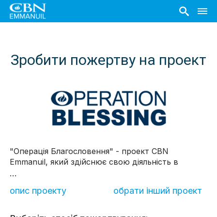
Зробити пожертву на проект
"Операція Благословення" - проект CBN
Emmanuil, який здійснює свою діяльність в
прифронтових містах сходу і спрямований на
...
надання допомоги найбільш вразливим верствам
опис проекту
обрати інший проект
населення - дітям і людям похилого віку.