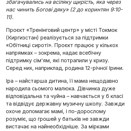
збагачувались на всіляку щирість, яка через
нас чинить Богові дяку» (2 до коринтян 9:10-
11).
Проєкт «Тренінговий центр» у місті Токмок
(Киргизстан) реалізується за підтримки
«Обітниці сироті». Проєкт працює у кількох
напрямках – зокрема, надає всебічну
підтримку сім'ям, які потрапили у кризу.
Серед них, наприклад, родина 12-річної Ірини.
Іра – найстарша дитина, її мама нещодавно
народила сьомого малюка. Дівчинка дуже
відповідальна та чуйна – навчається у 6 класі
та відвідує державну музичну школу. Завжди
охоче допомагає мамі, і по-дорослому
розуміє, що грошей у батьків не завжди
вистачає на найнеобхідніше. За мірками