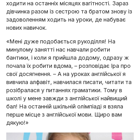
ходити на останніх місяцях вагітності. Зараз
дівчинка разом із сестрою та братом знову із
задоволенням ходить на уроки, де набуває
нових навичок.
«Мені дуже подобається рукоділля! На
минулому занятті нас навчали робити
бантики, і коли я прийшла додому, одразу ж
почала їх робити вдома, – розповідає Іра про
свої досягнення. – А на уроках англійської я
вивчила алфавіт, навчилася писати, читати та
розібралася у питаннях граматики. Тому в
школі у мене завжди з англійської найвищий
бал! На останній шкільній олімпіаді я взяла
перше місце з англійської мови. Щиро вам
дякую!»