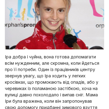
Іра добра і чуйна, вона готова допомагати
всім нужденним, але скромна, коли йдеться
про її потреби. Один із працівників центру
звернув увагу, що Іра ходить у легких
кросівках, що промокають від опадів, або у
черевиках із поламаною застібкою, хоча на
вулиці давно похолодало і випав сніг. Мама
Іри була вражена, коли він запропонував
свою допомогу придбанні зимового взуття