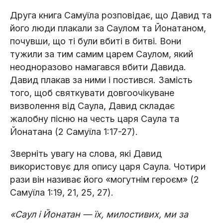
Друга книга Самуїла розповідає, що Давид та
його люди плакали за Саулом та Йонатаном,
почувши, що ті були вбиті в битві. Вони
тужили за тим самим царем Саулом, який
неодноразово намагався вбити Давида.
Давид плакав за ними і постився. Замість
того, щоб святкувати довгоочікуване
визволення від Саула, Давид складає
жалобну пісню на честь царя Саула та
Йонатана (2 Самуїла 1:17-27).
Зверніть увагу на слова, які Давид
використовує для опису царя Саула. Чотири
рази він називає його «могутнім героєм» (2
Самуїла 1:19, 21, 25, 27).
«Саул і Йонатан — їх, милостивих, ми за