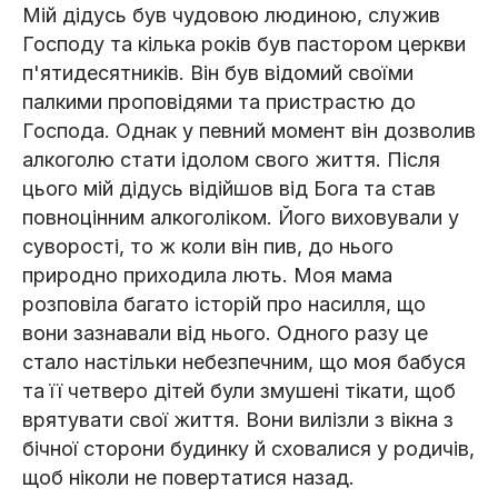
Мій дідусь був чудовою людиною, служив
Господу та кілька років був пастором церкви
п'ятидесятників. Він був відомий своїми
палкими проповідями та пристрастю до
Господа. Однак у певний момент він дозволив
алкоголю стати ідолом свого життя. Після
цього мій дідусь відійшов від Бога та став
повноцінним алкоголіком. Його виховували у
суворості, то ж коли він пив, до нього
природно приходила лють. Моя мама
розповіла багато історій про насилля, що
вони зазнавали від нього. Одного разу це
стало настільки небезпечним, що моя бабуся
та її четверо дітей були змушені тікати, щоб
врятувати свої життя. Вони вилізли з вікна з
бічної сторони будинку й сховалися у родичів,
щоб ніколи не повертатися назад.