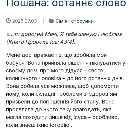
Пошана: останнє слово
2026.07.03
Сім'я і стосунки
«…ти дорогий Мені, Я тебе шаную і люблю»
(Книга Пророка Ісаї 43:4).
Мене досі вражає те, що зробила моя
бабуся. Вона прийняла рішення піклуватися у
своєму домі про мого дідуся – свого
колишнього чоловіка – до його останніх днів.
Вона робила усе можливе, щоб допомогти
йому, коли складні проблеми зі здоров'ям
призвели до погіршення його стану. Вона
проявляла до нього таку благодать, яка
могла походити лише від Ісуса – особливо,
коли знаєш їхню історію…