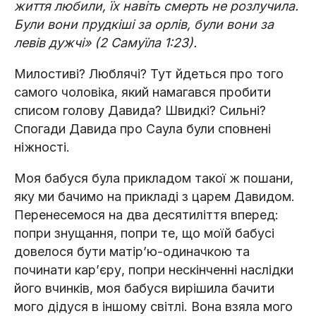
життя любили, їх навіть смерть не розлучила.
Були вони прудкіші за орлів, були вони за
левів дужчі» (2 Самуїла 1:23).
Милостиві? Люблячі? Тут йдеться про того
самого чоловіка, який намагався пробити
списом голову Давида? Швидкі? Сильні?
Спогади Давида про Саула були сповнені
ніжності.
Моя бабуся була прикладом такої ж пошани,
яку ми бачимо на прикладі з царем Давидом.
Перенесемося на два десятиліття вперед:
попри знущання, попри те, що моїй бабусі
довелося бути матір’ю-одиначкою та
починати кар’єру, попри нескінченні наслідки
його вчинків, моя бабуся вирішила бачити
мого дідуся в іншому світлі. Вона взяла мого