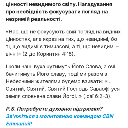
цінності невидимого світу. Нагадування
про необідність фокусувати погляд на
незримій реальності.
«Нас, що не фокусують свій погляд на видних
цінностях, але якраз на тих, що невидимі, бо
ті, що видимі є тимчасові, а ті, що невидимі –
вічні!» (2 до Коринтян 4:18).
І коли наші вуха чутимуть Його Слова, а очі
бачитимуть Його славу, тоді ми разом з
Небесними жителями будемо взивати: «…
Святий, Святий, Святий Господь Саваоф! уся
земля сповнена слави Його!..» (Ісаї 6:2-3).
P.S. Потребуєте духовної підтримки?
Звʼяжіться з молитовною командою CBN
Emmanuil!