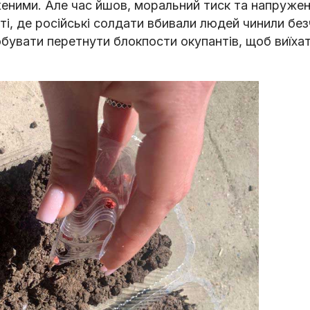
еними. Але час йшов, моральний тиск та напруже
ті, де російські солдати вбивали людей чинили без
обувати перетнути блокпости окупантів, щоб виїхат