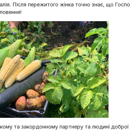
лія. Після пережитого жінка точно знає, що Господ
словення!
ому та закордонному партнеру та людині доброї 