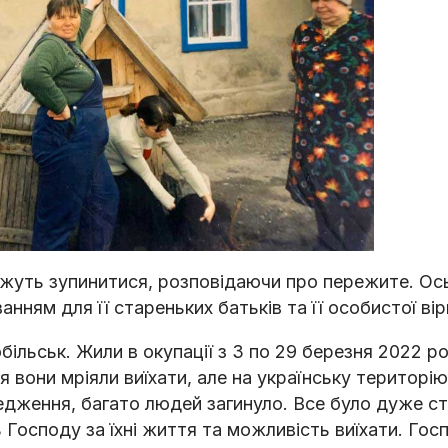
ожуть зупинитися, розповідаючи про пережите. Ось
анням для її стареньких батьків та її особистої вір
більськ. Жили в окупації з 3 по 29 березня 2022 ро
вони мріяли виїхати, але на українську територі
едження, багато людей загинуло. Все було дуже 
Господу за їхні життя та можливість виїхати. Гос