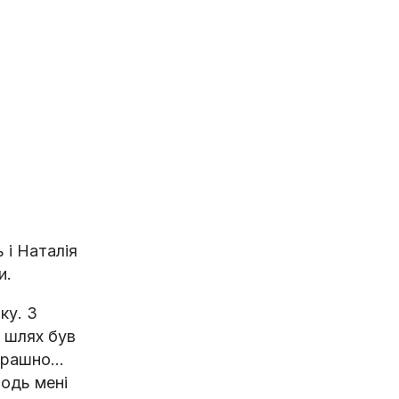
 і Наталія
и.
ку. З
ю шлях був
страшно…
подь мені