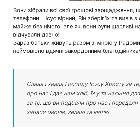
Вони зібрали всі свої грошові заощадження, щ
телефони... Ісус вірний, Він зберіг їх та вив
майже без нічого, але які вони були щасливі н
відчували давно!
Зараз батьки живуть разом зі мною у Радомиш
неймовірно вдячні закордонним благодійника
Слава і хвала Господу Ісусу Христу за те
про нас і дає нам хліб, їжу та насіння
за те, що ви подбали про нас і передали
запаси овочів, зелені та квітів!