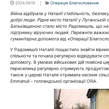
2024.06.19
Операція Благословення
Війна відібрала у Наталії стабільність, безпек
добрі люди. Рідне місто Наталії у Луганській 
Батьківщиною стало місто Радомишль, що на 
підтримку віруючих людей. Пережити важкий 
гуманітарна допомога від «Операції Благосл
У Радомишлі Наталії пощастило знайти вірних
спільноти та почала регулярно відвідувати сл
допомогу. В умовах військових дій помісна ц
переселенці регулярно отримують продуктові 
також у церкві Наталя отримала насіння сіл
Emmanuil – голландської організації ОRА.