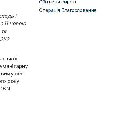
Обітниця сироті
Операція Благословення
сподь і
 а її новою
 та
ярна
янської
гуманітарну
е вимушені
ого року
 CBN