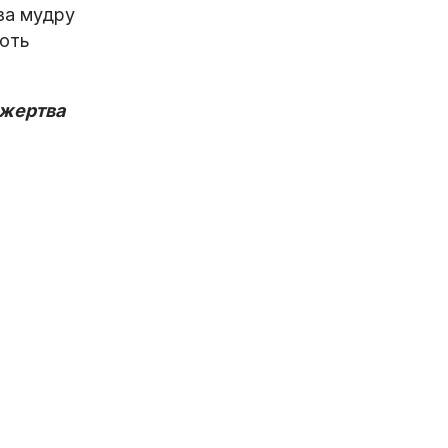
 за мудру
ають
ожертва