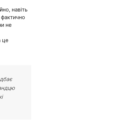
йно, навіть
и фактично
ни не
 це
 дбає
ландцю
і