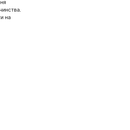
ння
чинства.
и на