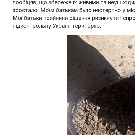
пообіцяв, що збереже їх живими та неушкодж
зростало. Моїм батькам було нестерпно у міс
Мої батьки прийняли рішення ризикнути і спр
підконтрольну Україні територію.