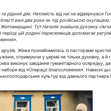
у та рідний дім. Натомість від неї не відвернувся Го
області вже два роки як під російською окупацією,
Житомирщині. Тут Наталія знайшла духовну сімʼю
період цій родині переселенців допомагає регул
овення».
 друзів. Жінка познайомилась із пасторами христи
ужіння, отримуючи у церкві не тільки духовну, а й 
ерква виконує завдання гуманітарного осередку, д
набори від «Операції благословення». Навесні ць
ьськогосподарських культур від давнього партнера