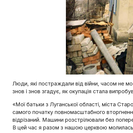
Люди, які постраждали від війни, часом не м
знов і знов згадує, як окупація стала випробув
«Мої батьки з Луганської області, міста Старо
самого початку повномасштабного вторгнення 
відрізаний. Машини розстрілювали без попер
В цей час я разом з нашою церквою молилась 