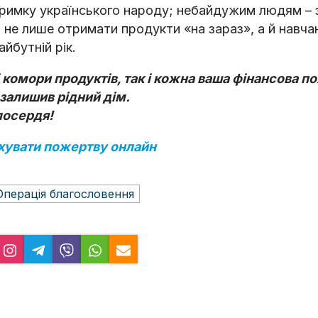
ідтримку українського народу; небайдужим людям –
 не лише отримати продукти «на зараз», а й навч
айбутній рік.
 комори продуктів, так і кожна ваша фінансова п
залишив рідний дім.
лосердя!
хувати пожертву онлайн
Операція благословeння