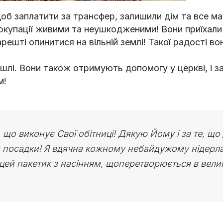
об заплатити за трансфер, залишили дім та все ма
ів з окупації живими та неушкодженими! Вони приїхал
арешті опинитися на вільній землі! Такої радості во
лі. Вони також отримують допомогу у церкві, і за
м!
, що виконує Свої обітниці! Дякую Йому і за те, що
 для посадки! Я вдячна кожному небайдужому нідер
 цей пакетик з насінням, щоперетворюється в велик