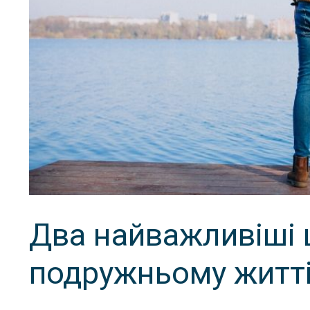
Два найважливіші 
подружньому житт