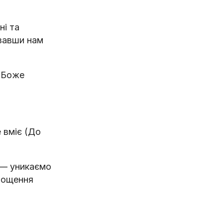
ні та
азавши нам
о Боже
е вміє (До
 — уникаємо
прощення