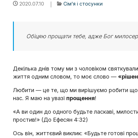
2020.07.10
Сім'я і стосунки
Обіцяю прощати тебе, адже Бог милосе
Декілька днів тому ми з чоловіком святкува
життя одним словом, то моє слово —
«ріше
Любити — це те, що ми вирішуємо робити що
нас. Я маю на увазі
прощення
!
«А ви один до одного будьте ласкаві, милост
простив!» (До Ефесян 4:32)
Ось він, життєвий виклик: «Будьте готові про