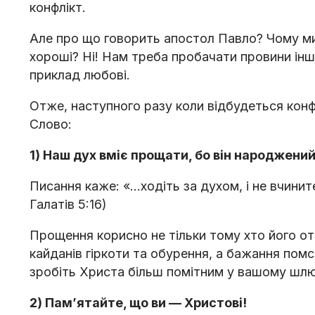
конфлікт.
Але про що говорить апостол Павло? Чому ми
хороші? Ні! Нам треба пробачати провини інш
приклад любові.
Отже, наступного разу коли відбудеться конф
Слово:
1) Наш дух вміє прощати, бо він народжений
Писання каже: «...ходіть за духом, і не вчини
Галатів 5:16)
Прощення корисно не тільки тому хто його о
кайданів гіркоти та обурення, а бажання по
зробіть Христа більш помітним у вашому шлю
2) Пам’ятайте, що ви — Христові!