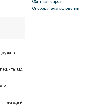
Обітниця сироті
Операція Благословення
одружнє
лежить від
вам
х… там ще й