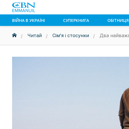
ВІЙНА В УКРАЇНІ
СУПЕРКНИГА
ОБІТНИЦЯ
Читай
Сім'я і стосунки
Два найважл