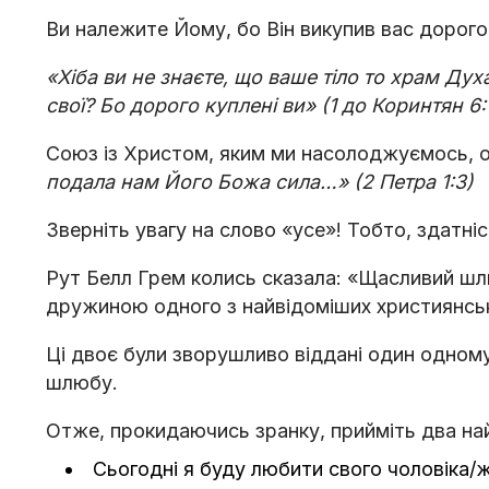
Ви належите Йому, бо Він викупив вас дорого
«Хіба ви не знаєте, що ваше тіло то храм Духа
свої? Бо дорого куплені ви» (1 до Коринтян 6:
Союз із Христом, яким ми насолоджуємось, 
подала нам Його Божа сила…» (2 Петра 1:3)
Зверніть увагу на слово «усе»! Тобто, здатні
Рут Белл Грем колись сказала: «Щасливий шл
дружиною одного з найвідоміших християнськ
Ці двоє були зворушливо віддані один одному
шлюбу.⠀
Отже, прокидаючись зранку, прийміть два на
Сьогодні я буду любити свого чоловіка/ж