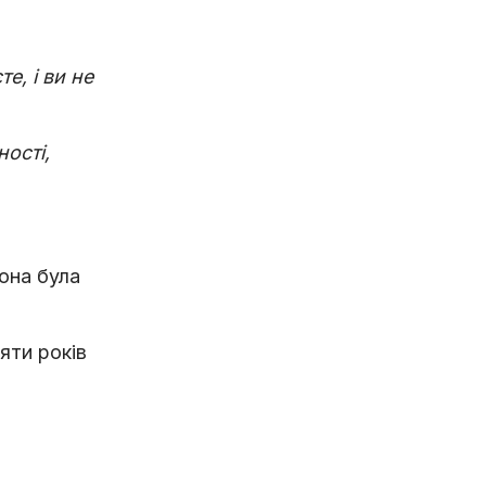
е, і ви не
ості,
она була
яти років