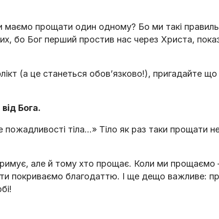
 маємо прощати один одному? Бо ми такі правиль
их, бо Бог перший простив нас через Христа, пок
лікт (а це станеться обов’язково!), пригадайте щ
 від Бога.
те пожадливості тіла…» Тіло як раз таки прощати н
тримує, але й тому хто прощає. Коли ми прощаємо
мсти покриваємо благодаттю. І ще дещо важливе: 
бі!