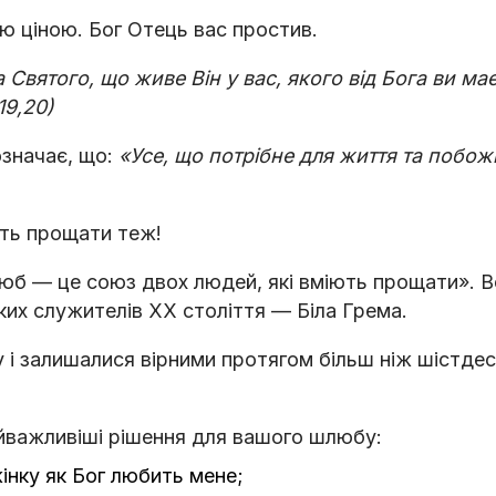
ю ціною. Бог Отець вас простив.
 Святого, що живе Він у вас, якого від Бога ви маєт
19,20)
означає, що:
«Усе, що потрібне для життя та побожн
сть прощати теж!
юб — це союз двох людей, які вміють прощати». В
их служителів ХХ століття — Біла Грема.
 і залишалися вірними протягом більш ніж шістдес
йважливіші рішення для вашого шлюбу:
інку як Бог любить мене;