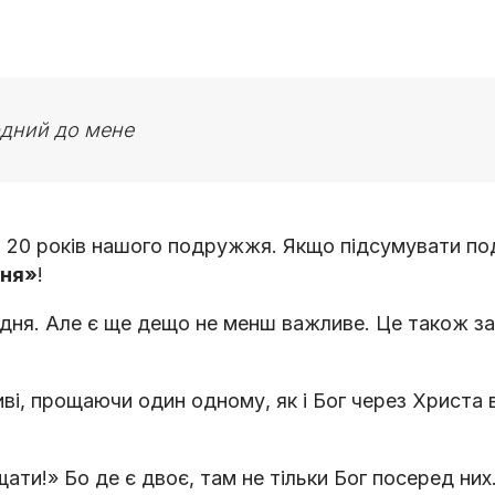
рдний до мене
ли 20 років нашого подружжя. Якщо підсумувати п
ння»
!
дня. Але є ще дещо не менш важливе. Це також за
иві, прощаючи один одному, як і Бог через Христа 
щати!» Бо де є двоє, там не тільки Бог посеред ни