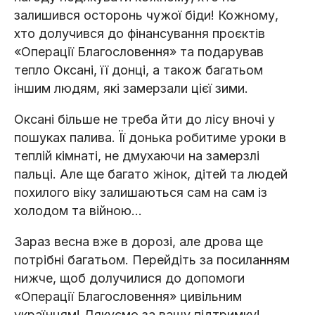
залишився осторонь чужої біди! Кожному,
хто долучився до фінансування проєктів
«Операції Благословення» та подарував
тепло Оксані, її донці, а також багатьом
іншим людям, які замерзали цієї зими.
Оксані більше не треба йти до лісу вночі у
пошуках палива. Її донька робитиме уроки в
теплій кімнаті, не дмухаючи на замерзлі
пальці. Але ще багато жінок, дітей та людей
похилого віку залишаються сам на сам із
холодом та війною…
Зараз весна вже в дорозі, але дрова ще
потрібні багатьом. Перейдіть за посиланням
нижче, щоб долучилися до допомоги
«Операції Благословення» цивільним
українцям! Дякуємо за вашу підтримку!