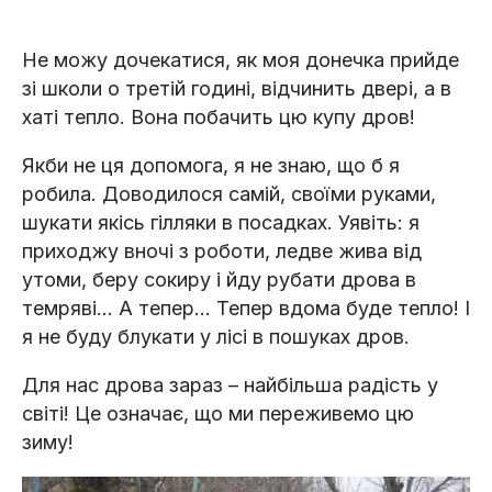
Не можу дочекатися, як моя донечка прийде
зі школи о третій годині, відчинить двері, а в
хаті тепло. Вона побачить цю купу дров!
Якби не ця допомога, я не знаю, що б я
робила. Доводилося самій, своїми руками,
шукати якісь гілляки в посадках. Уявіть: я
приходжу вночі з роботи, ледве жива від
утоми, беру сокиру і йду рубати дрова в
темряві... А тепер... Тепер вдома буде тепло! І
я не буду блукати у лісі в пошуках дров.
Для нас дрова зараз – найбільша радість у
світі! Це означає, що ми переживемо цю
зиму!