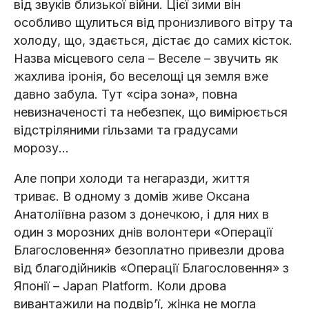
від звуків близької війни. Цієї зими він
особливо щулиться від пронизливого вітру та
холоду, що, здається, дістає до самих кісток.
Назва місцевого села – Веселе – звучить як
жахлива іронія, бо веселощі ця земля вже
давно забула. Тут «сіра зона», повна
невизначеності та небезпек, що вимірюється
відстріляними гільзами та градусами
морозу…
Але попри холоди та негаразди, життя
триває. В одному з домів живе Оксана
Анатоліївна разом з донечкою, і для них в
один з морозних днів волонтери «Операції
Благословення» безоплатно привезли дрова
від благодійників «Операції Благословення» з
Японії – Japan Platform. Коли дрова
вивантажили на подвірʼї, жінка не могла