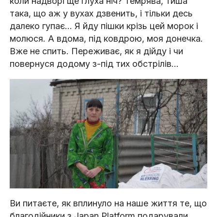
коли надворі ще глуха ніч? Темрява, тиша
така, що аж у вухах дзвенить, і тільки десь
далеко гупає... Я йду пішки крізь цей морок і
молюся. А вдома, під ковдрою, моя донечка.
Вже не спить. Переживає, як я дійду і чи
повернуся додому з-під тих обстрілів…
Ви питаєте, як вплинуло на наше життя те, що
благодійники з Japan Platform подарували