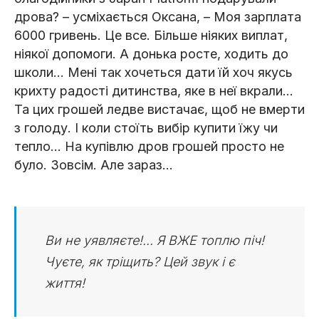
дрова? – усміхається Оксана, – Моя зарплата
6000 гривень. Це все. Більше ніяких виплат,
ніякої допомоги. А донька росте, ходить до
школи... Мені так хочеться дати їй хоч якусь
крихту радості дитинства, яке в неї вкрали…
Та цих грошей ледве вистачає, щоб не вмерти
з голоду. І коли стоїть вибір купити їжу чи
тепло... На купівлю дров грошей просто не
було. Зовсім. Але зараз…
Ви не уявляєте!... Я ВЖЕ топлю піч!
Чуєте, як тріщить? Цей звук і є
життя!