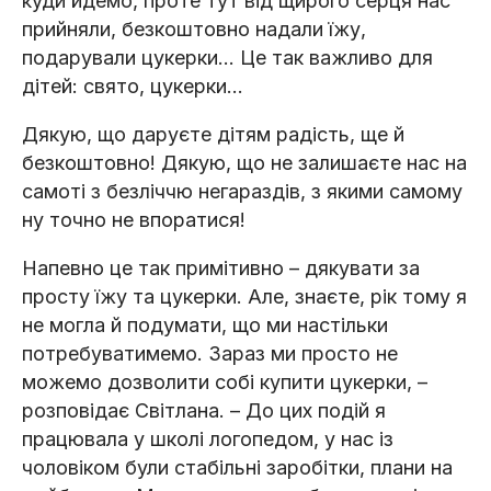
куди йдемо, проте тут від щирого серця нас
прийняли, безкоштовно надали їжу,
подарували цукерки… Це так важливо для
дітей: свято, цукерки…
Дякую, що даруєте дітям радість, ще й
безкоштовно! Дякую, що не залишаєте нас на
самоті з безліччю негараздів, з якими самому
ну точно не впоратися!
Напевно це так примітивно – дякувати за
просту їжу та цукерки. Але, знаєте, рік тому я
не могла й подумати, що ми настільки
потребуватимемо. Зараз ми просто не
можемо дозволити собі купити цукерки, –
розповідає Світлана. – До цих подій я
працювала у школі логопедом, у нас із
чоловіком були стабільні заробітки, плани на