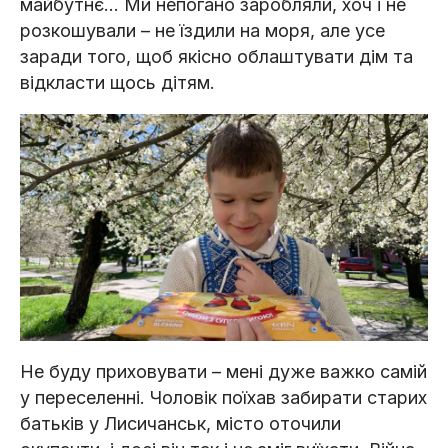
майбутнє... Ми непогано заробляли, хоч і не
розкошували – не їздили на моря, але усе
заради того, щоб якісно облаштувати дім та
відкласти щось дітям.
Не буду приховувати – мені дуже важко самій
у переселенні. Чоловік поїхав забирати старих
батьків у Лисичанськ, місто оточили