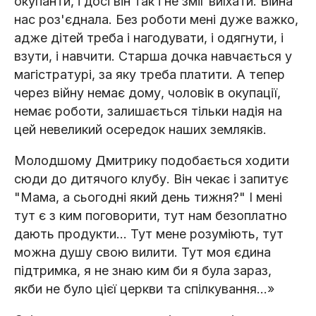
окупанти, і досі він так і не зміг виїхати. Війна
нас роз'єднала. Без роботи мені дуже важко,
адже дітей треба і нагодувати, і одягнути, і
взути, і навчити. Старша дочка навчається у
магістратурі, за яку треба платити. А тепер
через війну немає дому, чоловік в окупації,
немає роботи, залишається тільки надія на
цей невеликий осередок наших земляків.
Молодшому Дмитрику подобається ходити
сюди до дитячого клубу. Він чекає і запитує
"Мама, а сьогодні який день тижня?" І мені
тут є з ким поговорити, тут нам безоплатно
дають продукти... Тут мене розуміють, тут
можна душу свою вилити. Тут моя єдина
підтримка, я не знаю ким би я була зараз,
якби не було цієї церкви та спілкування…»