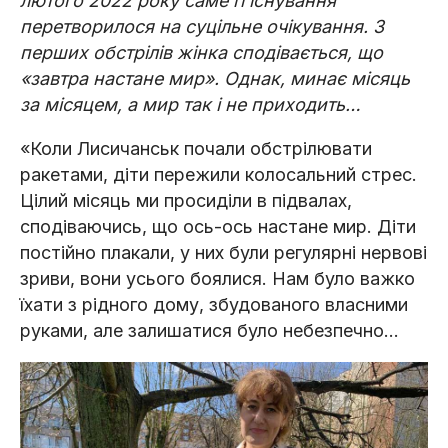
лютого 2022 року саме її існування
перетворилося на суцільне очікування. З
перших обстрілів жінка сподівається, що
«завтра настане мир». Однак, минає місяць
за місяцем, а мир так і не приходить…
«Коли Лисичанськ почали обстрілювати
ракетами, діти пережили колосальний стрес.
Цілий місяць ми просиділи в підвалах,
сподіваючись, що ось-ось настане мир. Діти
постійно плакали, у них були регулярні нервові
зриви, вони усього боялися. Нам було важко
їхати з рідного дому, збудованого власними
руками, але залишатися було небезпечно…