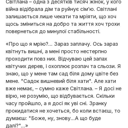
Світлана – одна з десятків тисяч жінок, у кого
війна відібрала дім та руйнує сімʼю. Світлані
залишається лише чекати та мріяти, що хоч
щось зміниться на добро та життя хоч трохи
повернеться до минулої стабільності.
«Про що я мрію?… Зараз заплачу. Ось зараз
квітнуть вишні, а мені просто нестерпно
проходити повз них. Відчуваю цей запах
квітучих дерев, і охоплює розпач та сльози. Я
знаю, що у мене там сад біля дому цвіте без
мене. "Садок вишневий біля хати". Але хати
вже немає, – сумно каже Світлана. – Я досі не
вірю, не розумію, що відбувається. Скільки
часу пройшло, а я досі як уві сні. Зранку
прокидатися не хочеться, бо коли встаєш, то
думаєш: "Боже, ну, знову...А що буде
далі?"…»