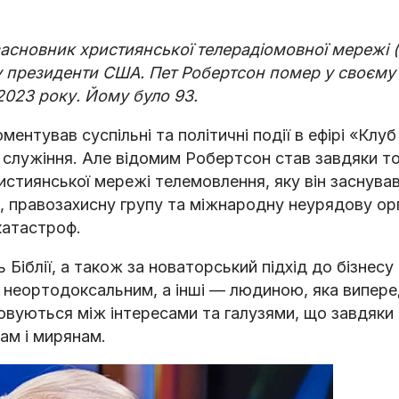
засновник християнської телерадіомовної мережі 
 у президенти США. Пет Робертсон помер у своєму 
 2023 року. Йому було 93.
ментував суспільні та політичні події в ефірі «Клуб
а служіння. Але відомим Робертсон став завдяки то
стиянської мережі телемовлення, яку він заснував
, правозахисну групу та міжнародну неурядову орг
катастроф.
 Біблії, а також за новаторський підхід до бізнесу
ли неортодоксальним, а інші — людиною, яка випер
овуються між інтересами та галузями, що завдяки
ам і мирянам.