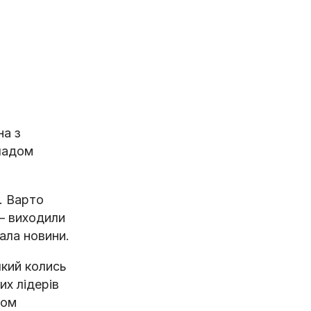
на з
кладом
. Варто
 – виходили
вала новини.
який колись
их лідерів
ром