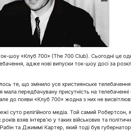
ок-шоу «Клуб 700» (The 700 Club). Сьогодні це од
лебачення, адже нові випуски ток-шоу досі за роз
лось те, що змінило усе християнське телебачення
ія мала передбачувану присутність на телебаченні
 але до появи «Клуб 700» жодна з них не висвітлю
жі суто релігійного медіа. Той самий Робертсон, 
років взяв інтерв’ю у таких військових та політичн
ак Рабін та Джиммі Картер, який тоді був губернато