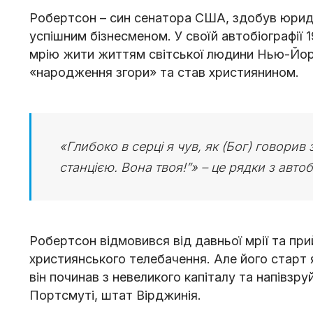
Робертсон – син сенатора США, здобув юриди
успішним бізнесменом. У своїй автобіографії 1
мрію жити життям світської людини Нью-Йорк
«народження згори» та став християнином.
«Глибоко в серці я чув, як (Бог) говорив 
станцією. Вона твоя!”» – це рядки з автоб
Робертсон відмовився від давньої мрії та пр
християнського телебачення. Але його старт
він починав з невеликого капіталу та напівзру
Портсмуті, штат Вірджинія.