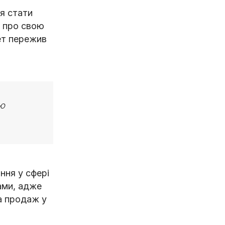
я стати
в про свою
ет пережив
єю
ння у сфері
ами, адже
на продаж у