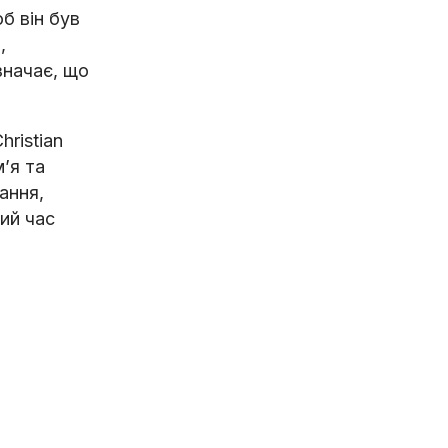
б він був
,
значає, що
hristian
мʼя та
ання,
кий час