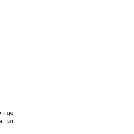
 – це
м при