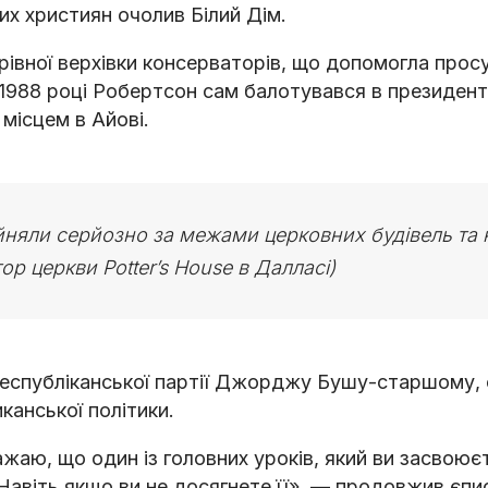
их християн очолив Білий Дім.
рівної верхівки консерваторів, що допомогла прос
 у 1988 році Робертсон сам балотувався в президен
місцем в Айові.
йняли серйозно за межами церковних будівель та н
р церкви Potter’s House в Далласі)
 Республіканської партії Джорджу Бушу-старшому,
анської політики.
жаю, що один із головних уроків, який ви засвоюєт
. Навіть якщо ви не досягнете її», — продовжив єпи