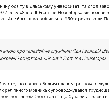
чну освіту в Єльському університеті та сподівавс
972 року «Shout It From the Housetops» він розпові
а. Але його шлях змінився в 1950-х роках, коли П
зі мною про телевізійне служіння: “Іди і володій ці
іографії Робертсона «Shout It From the Housetops».
ийняв те, що вважав Божим планом: розпочав служі
 як релігійного мовника супроводжувався труднощ
йнованої телевізійної станції, що була виставлена 