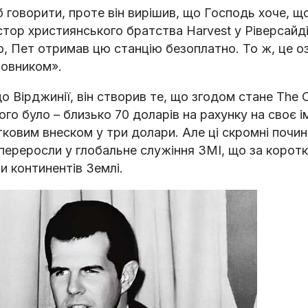
б говорити, проте він вирішив, що Господь хоче, що
астор християнського братства Harvest у Ріверсайді
но, Пет отримав цю станцію безоплатно. То ж, це о
мовником».
о Вірджинії, він створив те, що згодом стане The C
ого було – близько 70 доларів на рахунку на своє і
тковим внеском у три долари. Але ці скромні почин
ю переросли у глобальне служіння ЗМІ, що за корот
и континентів Землі.