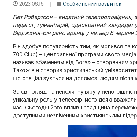
2023.06.16
Особистісний розвиток
Пет Робертсон – видатний телепроповідник, 
педагог, гуманітарій, однократний кандидат
Вірджинія-Біч рано вранці у четвер 8 червня
Він здобув популярність тим, як молився та ко
700 Club) – центральної програми свого меді
називав «баченням від Бога» – створенням хри
Також він створив християнський університет
що спеціалізується на допомозі людям після 
За світогляд та непохитну віру у непогрішність
унікальну роль у телеефірі його деякі вважа
час. Сьогодні його вплив і спадщина перемеж
доступними незліченним християнським лідер