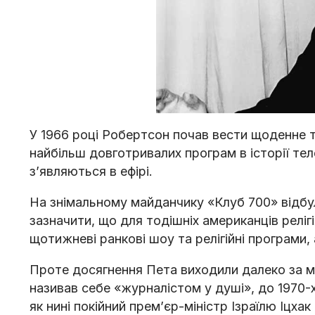
У 1966 році Робертсон почав вести щоденне т
найбільш довготривалих програм в історії те
зʼявляються в ефірі.
На знімальному майданчику «Клуб 700» відбу
зазначити, що для тодішніх американців реліг
щотижневі ранкові шоу та релігійні програми,
Проте досягнення Пета виходили далеко за ме
називав себе «журналістом у душі», до 1970-х 
як нині покійний прем’єр-міністр Ізраїлю Іцх