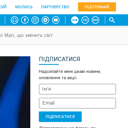
ЖУЙ
МОЛИСЬ
ПАРТНЕРСТВО
ПІДТРИМАЙ
ua
ru
en
 Мрії, що змінить світ
ПІДПИСАТИСЯ
Надсилайте мені цікаві новини,
оновлення та акції.
Ім'я
Email
ПІДПИСАТИСЯ
Відправляючи цю форму, ви