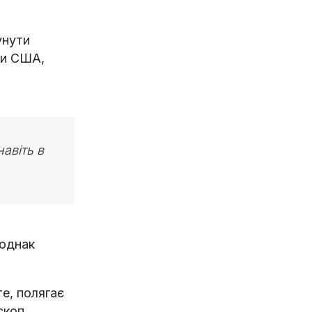
унути
ти США,
авіть в
 однак
е, полягає
скоп