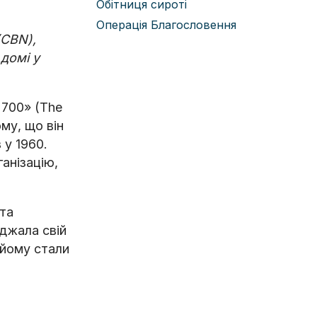
Обітниця сироті
Операція Благословення
(CBN),
домі у
 700» (The
му, що він
 у 1960.
анізацію,
 та
еджала свій
 йому стали