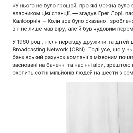
«У нього не було грошей, про які можна було 
власником цієї станції, — згадує Грег Лорі, п
Каліфорнія. – Коли все було сказано і зробле
він не лише мав віру, але й був чудовим пере
У 1960 році, після переїзду дружини та дітей д
Broadcasting Network (CBN). Тоді усе, що у нь
банківський рахунок компанії з мізерним поча
засновані на баченні та насінні віри, зрешто
охопить сотні мільйонів людей на шести з сем