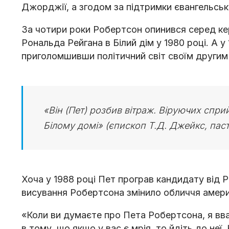
Джорджії, а згодом за підтримки євангельськ
За чотири роки Робертсон опинився серед ке
Рональда Рейгана в Білий дім у 1980 році. А
приголомшивши політичний світ своїм другим 
«Він (Пет) розбив вітраж. Віруючих спри
Білому домі» (єпископ Т.Д. Джейкс, пасто
Хоча у 1988 році Пет програв кандидату від
висування Робертсона змінило обличчя америк
«Коли ви думаєте про Пета Робертсона, я вва
в тому, що якщо у вас є мрія, то йдіть до неї