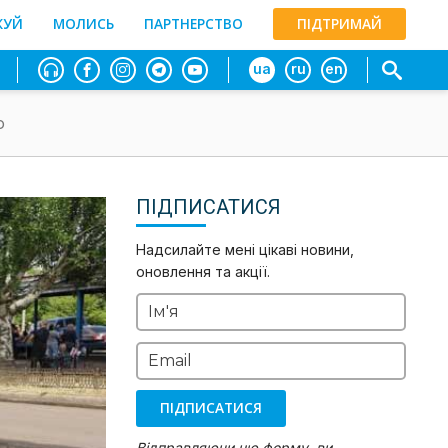
ЖУЙ
МОЛИСЬ
ПАРТНЕРСТВО
ПІДТРИМАЙ
ua
ru
en
ю
ПІДПИСАТИСЯ
Надсилайте мені цікаві новини,
оновлення та акції.
Ім'я
Email
ПІДПИСАТИСЯ
Відправляючи цю форму, ви