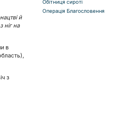
Обітниця сироті
Операція Благословення
нацтві й
 ніг на
ли в
область),
іч з