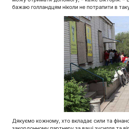
бажаю голландцям ніколи не потрапити в таку
Дякуємо кожному, хто вкладає сили та фінан
закордонному партнеру за ваші зусилля та ві