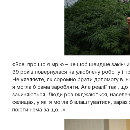
«Все, про що я мрію – це щоб швидше закінчи
39 років повернулася на улюблену роботу і пр
Не уявляєте, як соромно брати допомогу в інших
я могла б сама заробляти. Але реалії такі, щ
зачиняються. Люди роз'їжджаються, населення с
селищах, у які я могла б влаштуватися, зараз 
поїсти нема за що...»