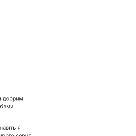
им добрим
обами
навіть я
щирого серця