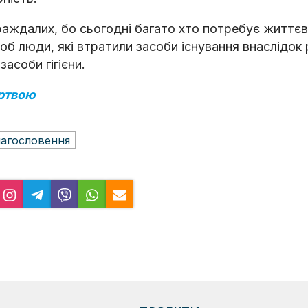
аждалих, бо сьогодні багато хто потребує життє
б люди, які втратили засоби існування внаслідок 
засоби гігієни.
ртвою
лагословeння