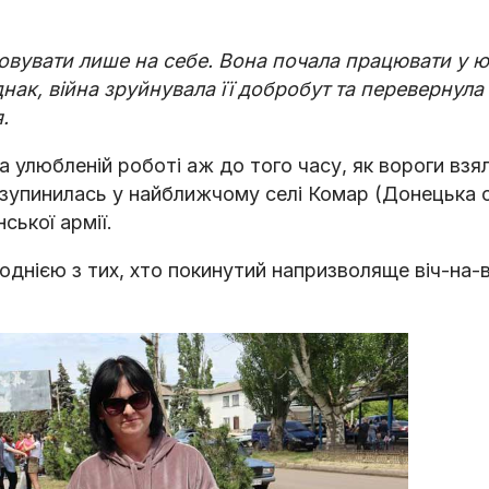
ховувати лише на себе. Вона почала працювати у ю
нак, війна зруйнувала її добробут та перевернула з
я.
 улюбленій роботі аж до того часу, як вороги взя
а зупинилась у найближчому селі Комар (Донецька 
ської армії.
а однією з тих, хто покинутий напризволяще віч-на-в