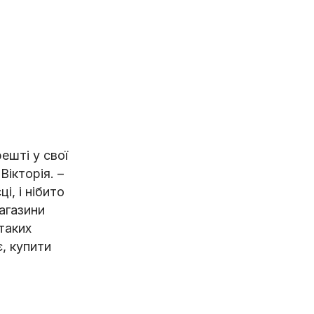
ешті у свої
ікторія. –
і, і нібито
магазини
 таких
є, купити