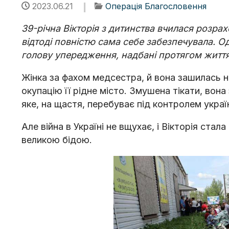
2023.06.21
Операція Благословення
39-річна Вікторія з дитинства вчилася розра
відтоді повністю сама себе забезпечувала. Од
голову упередження, надбані протягом житт
Жінка за фахом медсестра, й вона зашилась на
окупацію її рідне місто. Змушена тікати, вон
яке, на щастя, перебуває під контролем україн
Але війна в Україні не вщухає, і Вікторія стал
великою бідою.