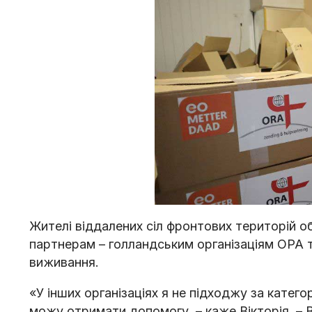
Жителі віддалених сіл фронтових територій о
партнерам – голландським організаціям ОРА 
виживання.
«У інших організаціях я не підходжу за катег
можу отримати допомогу, – каже Вікторія. – В