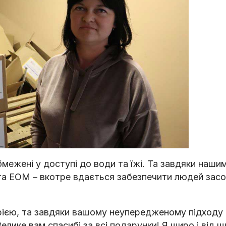
бмежені у доступі до води та їжі. Та завдяки наш
та ЕОМ – вкотре вдається забезпечити людей зас
орією, та завдяки вашому неупередженому підходу 
елике вам спасибі за всі подарунки! Я щиро і від 