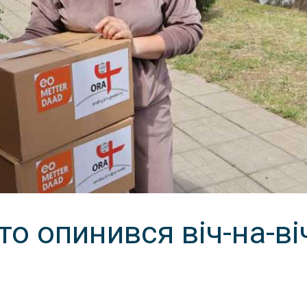
то опинився віч-на-ві