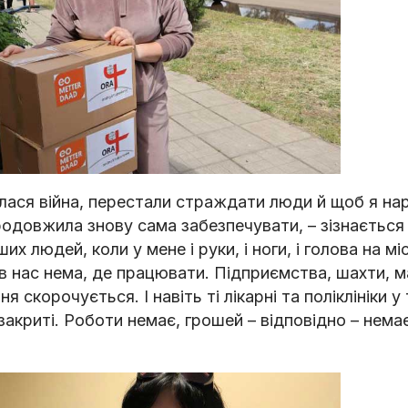
лася війна, перестали страждати люди й щоб я нар
одовжила знову сама забезпечувати, – зізнається В
 людей, коли у мене і руки, і ноги, і голова на місц
о в нас нема, де працювати. Підприємства, шахти, 
корочується. І навіть ті лікарні та поліклініки у
закриті. Роботи немає, грошей – відповідно – нема