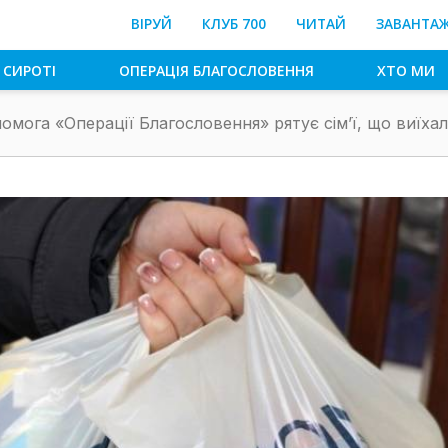
ВІРУЙ
КЛУБ 700
ЧИТАЙ
ЗАВАНТА
 СИРОТІ
ОПЕРАЦІЯ БЛАГОСЛОВЕННЯ
ХТО МИ
омога «Операції Благословення» рятує сімʼї, що виїхал