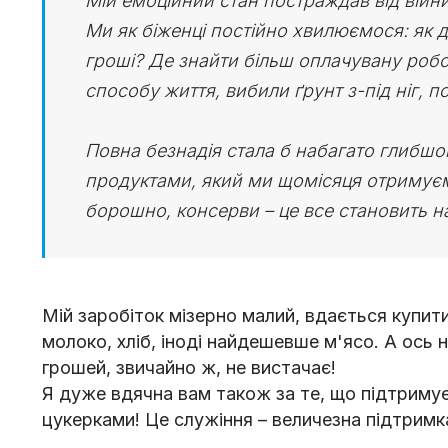
Мій емоційний стан постраждав від війни,
Ми як біженці постійно хвилюємося: як 
гроші? Де знайти більш оплачувану робот
способу життя, вибили ґрунт з-під ніг, п
Повна безнадія стала б набагато глибшо
продуктами, який ми щомісяця отримуємо
борошно, консерви – це все становить н
Мій заробіток мізерно малий, вдається купит
молоко, хліб, іноді найдешевше м'ясо. А ось
грошей, звичайно ж, не вистачає!
Я дуже вдячна вам також за те, що підтриму
цукерками! Це служіння – величезна підтримк