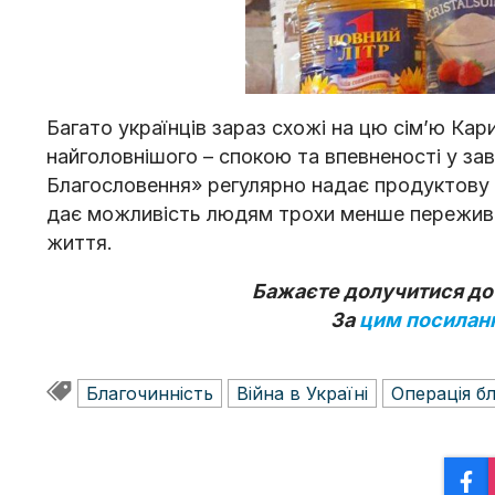
Багато українців зараз схожі на цю сімʼю Кари
найголовнішого – спокою та впевненості у за
Благословення» регулярно надає продуктову
дає можливість людям трохи менше переживат
життя.
Бажаєте долучитися до 
За
цим посилан
Благочинність
Війна в Україні
Операція б