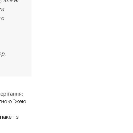
 але ні.
ти
го
ор,
ерігання:
ітною їжею
пакет з