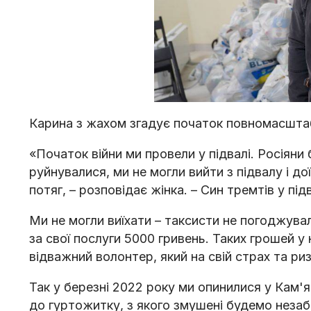
Карина з жахом згадує початок повномасштаб
«Початок війни ми провели у підвалі. Росіяни 
руйнувалися, ми не могли вийти з підвалу і д
потяг, – розповідає жінка. – Син тремтів у під
Ми не могли виїхати – таксисти не погоджували
за свої послуги 5000 гривень. Таких грошей у
відважний волонтер, який на свій страх та риз
Так у березні 2022 року ми опинилися у Кам'
до гуртожитку, з якого змушені будемо незаб