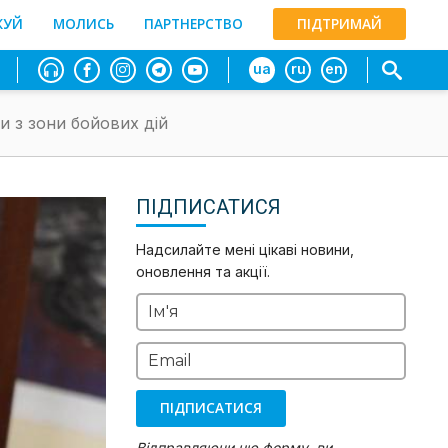
ЖУЙ
МОЛИСЬ
ПАРТНЕРСТВО
ПІДТРИМАЙ
ua
ru
en
и з зони бойових дій
ПІДПИСАТИСЯ
Надсилайте мені цікаві новини,
оновлення та акції.
Ім'я
Email
ПІДПИСАТИСЯ
Відправляючи цю форму, ви