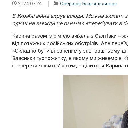
2024.07.24
Операція Благословення
В Україні війна вирує всюди. Можна виїхати з 
однак не завжди це означає «перебувати в бе
Карина разом із сім'єю виїхала з Салтівки – 
від потужних російських обстрілів. Але переї
«Складно бути впевненим у завтрашньому дні,
Власники гуртожитку, в якому ми живемо в К
і тепер ми маємо з'їхати», – ділиться Карин