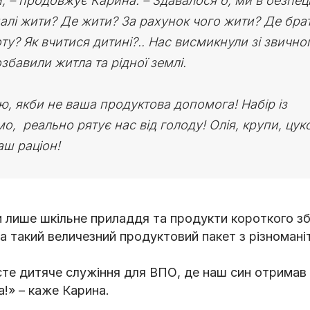
 – продовжує Карина. – Здавалося б, ми в безпеці,
далі жити? Де жити? За рахунок чого жити? Де бра
у? Як вчитися дитині?.. Нас висмикнули зі звично
озбавили житла та рідної землі.
ю, якби не ваша продуктова допомога! Набір із
, реально рятує нас від голоду! Олія, крупи, цук
аш раціон!
и лише шкільне приладдя та продукти короткого зб
 на такий величезний продуктовий пакет з різноман
єте дитяче служіння для ВПО, де наш син отримав 
а!» – каже Карина.