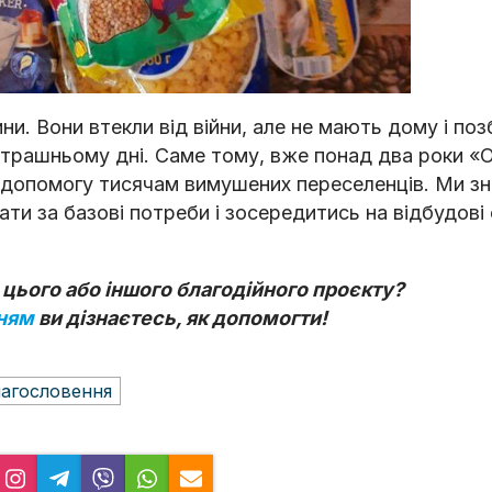
ни. Вони втекли від війни, але не мають дому і поз
втрашньому дні. Саме тому, вже понад два роки «
 допомогу тисячам вимушених переселенців. Ми зн
и за базові потреби і зосередитись на відбудові 
цього або іншого благодійного проєкту?
ням
ви дізнаєтесь, як допомогти!
лагословeння