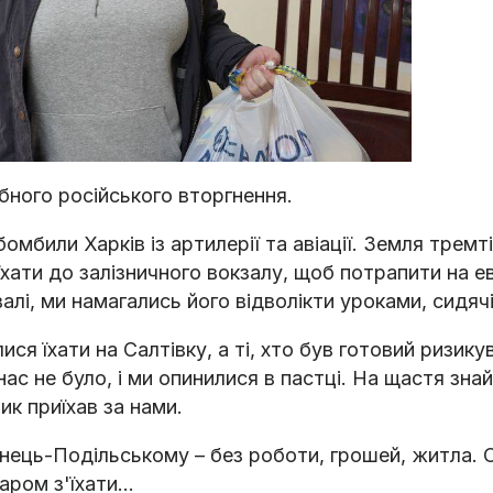
ного російського вторгнення.
бомбили Харків із артилерії та авіації. Земля тремт
оїхати до залізничного вокзалу, щоб потрапити на е
валі, ми намагались його відволікти уроками, сидячі
ся їхати на Салтівку, а ті, хто був готовий ризику
 нас не було, і ми опинилися в пастці. На щастя зн
ик приїхав за нами.
янець-Подільському – без роботи, грошей, житла.
аром з'їхати…