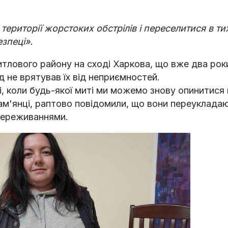
території жорстоких обстрілів і переселитися в ти
зпеці».
житлового району на сході Харкова, що вже два ро
зд не врятував їх від неприємностей.
 коли будь-якої миті ми можемо знову опинитися н
ам'янці, раптово повідомили, що вони переукладаю
а переживаннями.