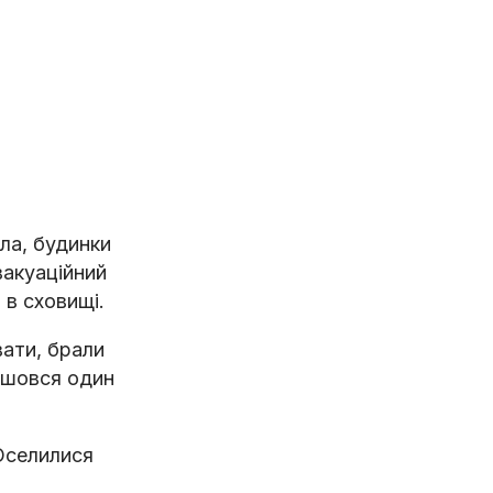
іла, будинки
вакуаційний
 в сховищі.
вати, брали
айшовся один
 Оселилися