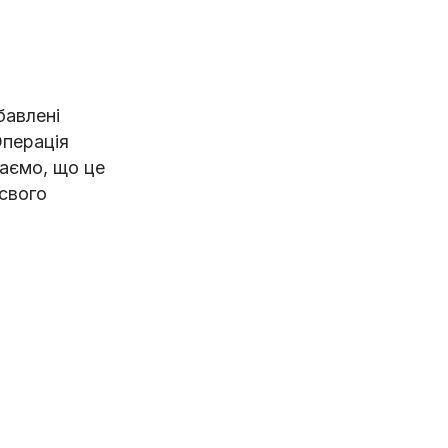
бавлені
Операція
аємо, що це
свого