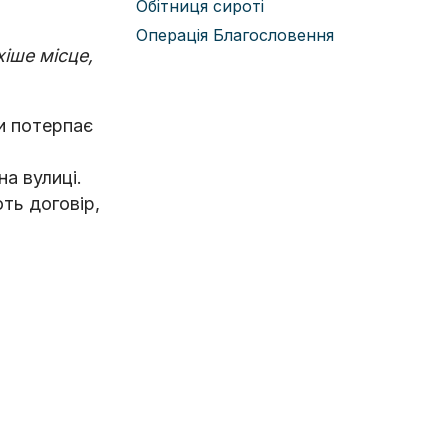
Обітниця сироті
Операція Благословення
хіше місце,
ки потерпає
а вулиці.
ть договір,