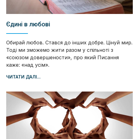
Єдині в любові
Обирай любов. Стався до інших добре. Цінуй мир.
Тоді ми зможемо жити разом у спільноті з
«союзом довершености», про який Писання
каже: «над усім».
ЧИТАТИ ДАЛІ...